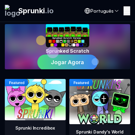
Sprunki
.
io
Português
Sprunked Scratch
Jogar Agora
Sprunki Incredibox
Sprunki Dandy's World