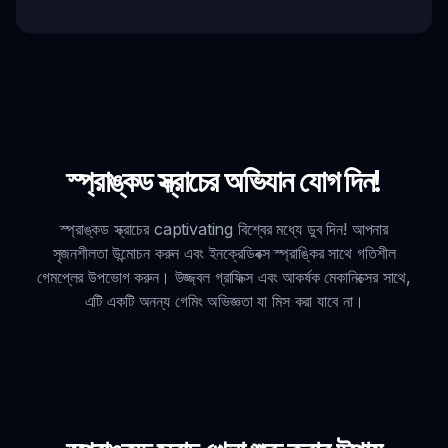
স্প্রাঙ্কড স্ক্রাচের অভিযান যোগ দিন!
স্প্রাঙ্কড স্ক্রাচের captivating বিশ্বের মধ্যে ডুব দিন! আপনার
সৃজনশীলতা উন্মোচন করুন এবং ইনক্রেডিবক্স স্প্রাঙ্কির সাথে গতিশীল
গেমপ্লের উপভোগ করুন। উজ্জ্বল গ্রাফিক্স এবং আকর্ষক মেকানিক্সের সাথে,
এটি একটি অনন্য গেমিং অভিজ্ঞতা যা মিস করা যাবে না।