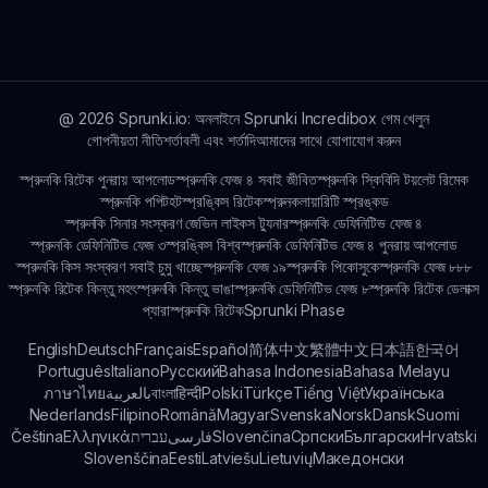
যা আপনাকে যেখানে থেমে ছিলেন সেখান থেকে অব্যাহত রাখতে সহজ
করে।
@
2026
Sprunki.io: অনলাইনে Sprunki Incredibox গেম খেলুন
গোপনীয়তা নীতি
শর্তাবলী এবং শর্তাদি
আমাদের সাথে যোগাযোগ করুন
স্প্রুনকি রিটেক পুনরায় আপলোড
স্প্রুনকি ফেজ ৪ সবাই জীবিত
স্প্রুনকি স্কিবিদি টয়লেট রিমেক
স্প্রুনকি পপিট
হটস্প্রঙ্কিস রিটেক
স্প্রুনকলায়ারিটি স্প্রঙ্কড
স্প্রুনকি সিনার সংস্করণ জেভিন লাইকস ট্যুনার
স্প্রুনকি ডেফিনিটিভ ফেজ ৪
স্প্রুনকি ডেফিনিটিভ ফেজ ৩
স্প্রঙ্কিস বিশ্ব
স্প্রুনকি ডেফিনিটিভ ফেজ ৪ পুনরায় আপলোড
স্প্রুনকি কিস সংস্করণ সবাই চুমু খাচ্ছে
স্প্রুনকি ফেজ ১৯
স্প্রুনকি পিকোসুকে
স্প্রুনকি ফেজ ৮৮৮
স্প্রুনকি রিটেক কিন্তু মহৎ
স্প্রুনকি কিন্তু ভাঙা
স্প্রুনকি ডেফিনিটিভ ফেজ ৮
স্প্রুনকি রিটেক ডেলাক্স
প্যারাস্প্রুনকি রিটেক
Sprunki Phase
English
Deutsch
Français
Español
简体中文
繁體中文
日本語
한국어
Português
Italiano
Русский
Bahasa Indonesia
Bahasa Melayu
ภาษาไทย
بالعربية
বাংলা
हिन्दी
Polski
Türkçe
Tiếng Việt
Українська
Nederlands
Filipino
Română
Magyar
Svenska
Norsk
Dansk
Suomi
Čeština
Ελληνικά
עברית
فارسی
Slovenčina
Српски
Български
Hrvatski
Slovenščina
Eesti
Latviešu
Lietuvių
Македонски