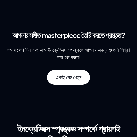
আপনার সঙ্গীত masterpiece তৈরি করতে প্রস্ত্তত?
মজায় যোগ দিন এবং আজ ইনক্রেডিবক্স স্প্রঙ্কডে আপনার অনন্য শব্দগুলি মিশ্রণ
করা শুরু করুন!
এখনই গেম খেলুন
ইনক্রেডিবক্স স্প্রঙ্কড সম্পর্কে প্রায়শই