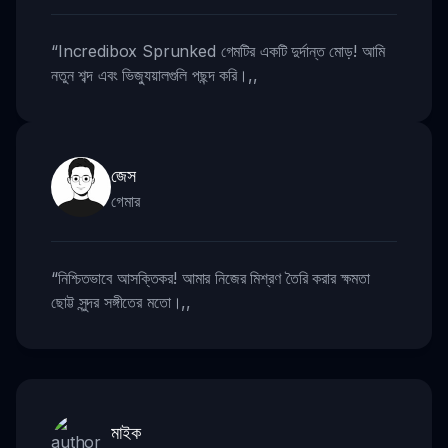
“
Incredibox Sprunked গেমটির একটি দুর্দান্ত মোড়! আমি
নতুন শব্দ এবং ভিজ্যুয়ালগুলি পছন্দ করি।
,,
জেস
গেমার
“
নিশ্চিতভাবে আসক্তিকর! আমার নিজের মিশ্রণ তৈরি করার ক্ষমতা
ছোট্ট সুন্দর সঙ্গীতের মতো।
,,
মাইক