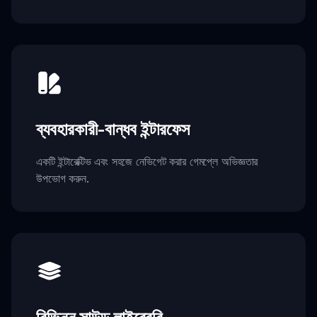
ব্যবহারকারী-বান্ধব ইন্টারফেস
একটি ইন্টারেক্টিভ এবং সহজে নেভিগেট করার গেমপ্লে অভিজ্ঞতার
উপভোগ করুন.