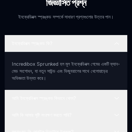
জিজ্ঞাসিত প্রশ্ন
ইনক্রেডিবক্স স্প্রঙ্কড সম্পর্কে সাধারণ প্রশ্নগুলোর উত্তর পান।
ইনক্রেডিবক্স স্প্রঙ্কড কি?
Incredibox Sprunked হল মূল ইনক্রেডিবক্স গেমের একটি ফ্যান-
মেড সংশোধন, যা নতুন সাউন্ড এবং ভিজ্যুয়ালের সাথে খেলোয়াড়ের
অভিজ্ঞতা উন্নত করে।
আমি ইনক্রেডিবক্স স্প্রঙ্কড কিভাবে খেলব?
আমি কি আমার সৃষ্টি সংরক্ষণ করতে পারি?
সহজে সাউন্ড আইকন নির্বাচন করুন, চরিত্রের অবতারগুলিতে ড্র্যাগ এবং
ড্রপ করুন এবং মিশ্রণ করতে সেগুলি মিশ্রিত করুন।
স্প্রাঙ্কড কি মোবাইল ডিভাইসে উপলব্ধ?