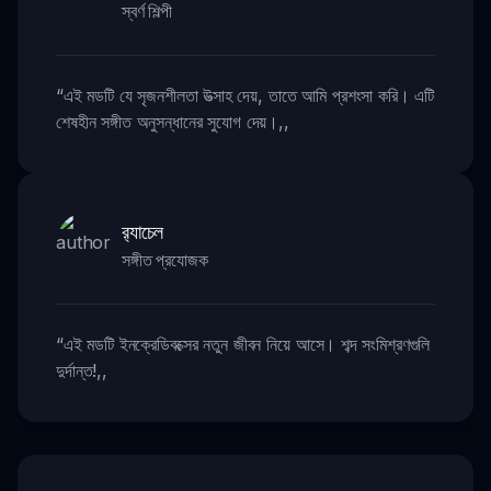
স্বর্ণ শিল্পী
“
এই মডটি যে সৃজনশীলতা উত্সাহ দেয়, তাতে আমি প্রশংসা করি। এটি
শেষহীন সঙ্গীত অনুসন্ধানের সুযোগ দেয়।
,,
র‍্যাচেল
সঙ্গীত প্রযোজক
“
এই মডটি ইনক্রেডিবক্সের নতুন জীবন নিয়ে আসে। শব্দ সংমিশ্রণগুলি
দুর্দান্ত!
,,