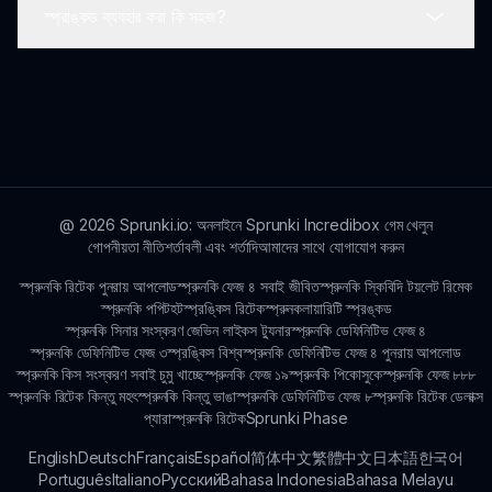
স্প্রাঙ্কড ব্যবহার করা কি সহজ?
আপনি সরাসরি গেমের মাধ্যমে বা নির্দিষ্ট ফোরাম এবং সামাজিক মিডিয়ায়
প্রতিক্রিয়া দিতে পারেন।
হ্যাঁ, বেশিরভাগ খেলোয়াড় স্প্রাঙ্কডকে খুব ব্যবহারকারী-বান্ধব বলে মনে
করেন; নতুন ব্যবহারকারীদের জন্য টিউটোরিয়াল উপলব্ধ।
@
2026
Sprunki.io: অনলাইনে Sprunki Incredibox গেম খেলুন
গোপনীয়তা নীতি
শর্তাবলী এবং শর্তাদি
আমাদের সাথে যোগাযোগ করুন
স্প্রুনকি রিটেক পুনরায় আপলোড
স্প্রুনকি ফেজ ৪ সবাই জীবিত
স্প্রুনকি স্কিবিদি টয়লেট রিমেক
স্প্রুনকি পপিট
হটস্প্রঙ্কিস রিটেক
স্প্রুনকলায়ারিটি স্প্রঙ্কড
স্প্রুনকি সিনার সংস্করণ জেভিন লাইকস ট্যুনার
স্প্রুনকি ডেফিনিটিভ ফেজ ৪
স্প্রুনকি ডেফিনিটিভ ফেজ ৩
স্প্রঙ্কিস বিশ্ব
স্প্রুনকি ডেফিনিটিভ ফেজ ৪ পুনরায় আপলোড
স্প্রুনকি কিস সংস্করণ সবাই চুমু খাচ্ছে
স্প্রুনকি ফেজ ১৯
স্প্রুনকি পিকোসুকে
স্প্রুনকি ফেজ ৮৮৮
স্প্রুনকি রিটেক কিন্তু মহৎ
স্প্রুনকি কিন্তু ভাঙা
স্প্রুনকি ডেফিনিটিভ ফেজ ৮
স্প্রুনকি রিটেক ডেলাক্স
প্যারাস্প্রুনকি রিটেক
Sprunki Phase
English
Deutsch
Français
Español
简体中文
繁體中文
日本語
한국어
Português
Italiano
Русский
Bahasa Indonesia
Bahasa Melayu