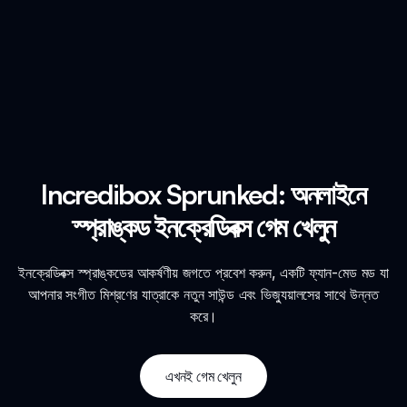
Incredibox Sprunked: অনলাইনে
স্প্রাঙ্কড ইনক্রেডিবক্স গেম খেলুন
ইনক্রেডিবক্স স্প্রাঙ্কডের আকর্ষণীয় জগতে প্রবেশ করুন, একটি ফ্যান-মেড মড যা
আপনার সংগীত মিশ্রণের যাত্রাকে নতুন সাউন্ড এবং ভিজ্যুয়ালসের সাথে উন্নত
করে।
এখনই গেম খেলুন