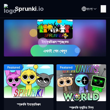
Sprunki
.
io
বাংলা
ইনক্রেডিবক্স স্প্রঙ্কড
এখনই গেম খেলুন
স্প্রুনকি ইনক্রেডিবক্স
স্প্রুনকি ড্যান্ডির বিশ্ব