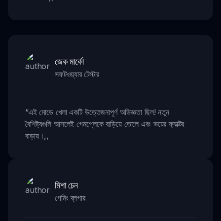
জেক মার্কো
সফটওয়্যার টেস্টার
“
এই মোডে খেলা একটি উত্তেজনাপূর্ণ অভিজ্ঞতা ছিল! নতুন
বৈশিষ্ট্যগুলি আসলেই গেমপ্লেকে বাড়িয়ে তোলে এবং ভয়ের ফ্যাক্টর
বাড়ায়।
,,
মিশা চেন
গেমিং ব্লগার