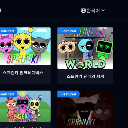
d
한국어
스프런키 인크레디박스
스프런키 댄디의 세계