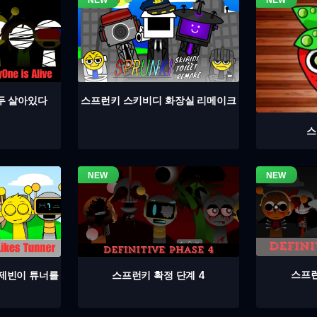
두 살아있다
스프런키 스키비디 화장실 리메이크
스
스프런
스프런키 확정 단계 4
 제빈이 튜너를