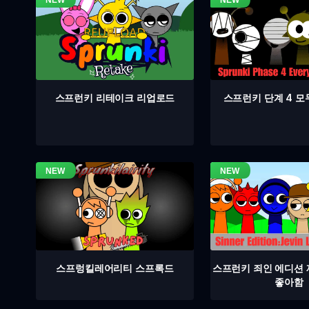
스프런키 단계 4 모
스프런키 리테이크 리업로드
스프렁킬레어리티 스프록드
스프런키 죄인 에디션
좋아함