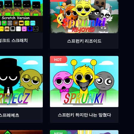
렁크드 스크래치
스프런키 리조이드
스프런키 하지만 나는 망쳤다
스프레예츠