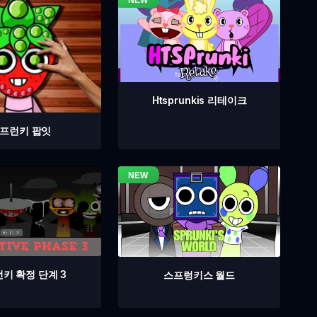
Htsprunkis 리테이크
프런키 팝잇
키 확정 단계 3
스프렁키스 월드