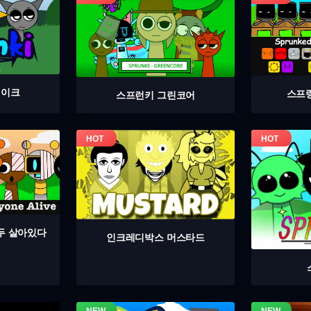
테이크
스프
스프런키 그린코어
두 살아있다
인크레디박스 머스타드