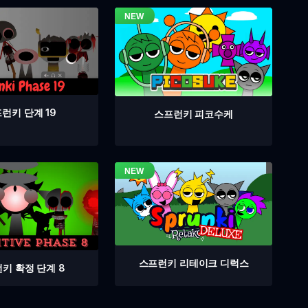
런키 단계 19
스프런키 피코수케
스프런키 리테이크 디럭스
키 확정 단계 8