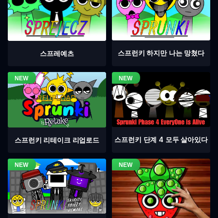
스프런키 하지만 나는 망쳤다
스프레예츠
스프런키 단계 4 모두 살아있다
스프런키 리테이크 리업로드