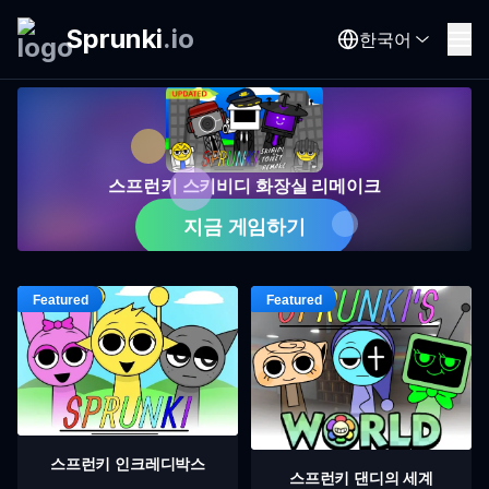
Sprunki
.
io
한국어
스프런키 스키비디 화장실 리메이크
지금 게임하기
스프런키 인크레디박스
스프런키 댄디의 세계