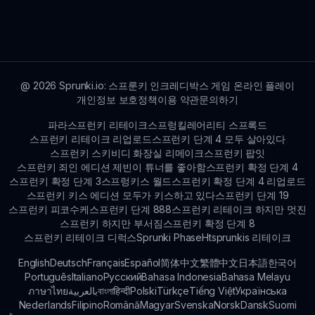
아니요, 제한이 없습니다! 원하는 만큼 많은 트랙을
생성할 수 있으므로 항상 창의성과 재미의 여지가 있
습니다.
@
2026
Sprunki.io: 스프룬키 인크레디박스 게임 온라인 플레이
개인정보 보호정책
이용 약관
문의하기
파라스프런키 리테이크
스프렁킬레어리티 스프록드
스프런키 리테이크 리업로드
스프런키 단계 4 모두 살아있다
스프런키 스키비디 화장실 리메이크
스프런키 팝잇
스프런키 죄인 에디션 제빈이 튜너를 좋아함
스프런키 확정 단계 4
스프런키 확정 단계 3
스프렁키스 월드
스프런키 확정 단계 4 리업로드
스프런키 키스 에디션 모두가 키스하고 있다
스프런키 단계 19
스프런키 피코수케
스프런키 단계 888
스프런키 리테이크 하지만 멋진
스프런키 하지만 부서짐
스프런키 확정 단계 8
스프런키 리테이크 디럭스
Sprunki Phase
Htsprunkis 리테이크
English
Deutsch
Français
Español
简体中文
繁體中文
日本語
한국어
Português
Italiano
Русский
Bahasa Indonesia
Bahasa Melayu
ภาษาไทย
بالعربية
বাংলা
हिन्दी
Polski
Türkçe
Tiếng Việt
Українська
Nederlands
Filipino
Română
Magyar
Svenska
Norsk
Dansk
Suomi