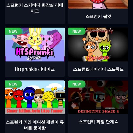
스프런키 스키비디 화장실 리메
이크
스프런키 팝잇
Htsprunkis 리테이크
스프렁킬레어리티 스프록드
스프런키 확정 단계 4
스프런키 죄인 에디션 제빈이 튜
너를 좋아함