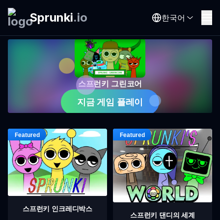
Sprunki
.
io
한국어
스프런키 그린코어
지금 게임 플레이
스프런키 인크레디박스
스프런키 댄디의 세계