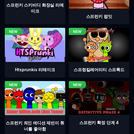
스프런키 스키비디 화장실 리메
이크
스프런키 팝잇
Htsprunkis 리테이크
스프렁킬레어리티 스프록드
스프런키 확정 단계 4
스프런키 죄인 에디션 제빈이 튜
너를 좋아함