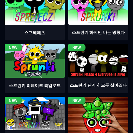
스프런키 하지만 나는 망쳤다
스프레예츠
스프런키 단계 4 모두 살아있다
스프런키 리테이크 리업로드