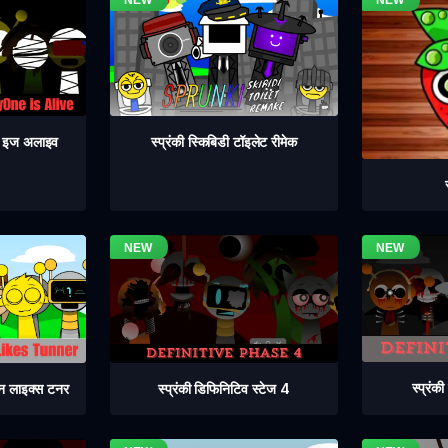
वन इज अलाइव
स्प्रंकी स्किबिडी टॉइलेट रीमेक
स्प्रंक
स्प्रंकी डिफिनिटिव स्टेज 4
िन लाइक्स टनर