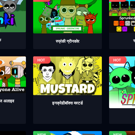
क
स
स्प्रंकी ग्रीनकोर
 इज अलाइव
इनक्रेडीबॉक्स मस्टर्ड