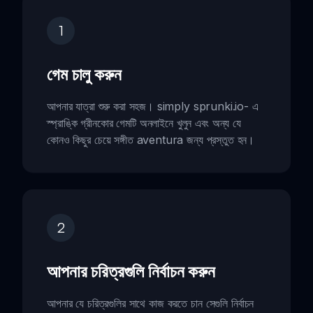
1
গেম চালু করুন
আপনার যাত্রা শুরু করা সহজ। simply sprunki.io- এ
স্প্রাঙ্কি গ্রীনকোর গেমটি অনলাইনে খুলুন এবং অন্য যে
কোনও কিছুর চেয়ে সঙ্গীত aventura জন্য প্রস্তুত হন।
2
আপনার চরিত্রগুলি নির্বাচন করুন
আপনার যে চরিত্রগুলির সাথে কাজ করতে চান সেগুলি নির্বাচন