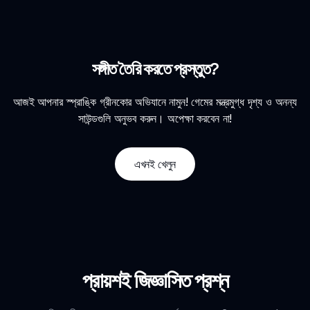
সঙ্গীত তৈরি করতে প্রস্তুত?
আজই আপনার স্প্রাঙ্কি গ্রীনকোর অভিযানে নামুন! গেমের মন্ত্রমুগ্ধ দৃশ্য ও অনন্য
সাউন্ডগুলি অনুভব করুন। অপেক্ষা করবেন না!
এখনই খেলুন
প্রায়শই জিজ্ঞাসিত প্রশ্ন