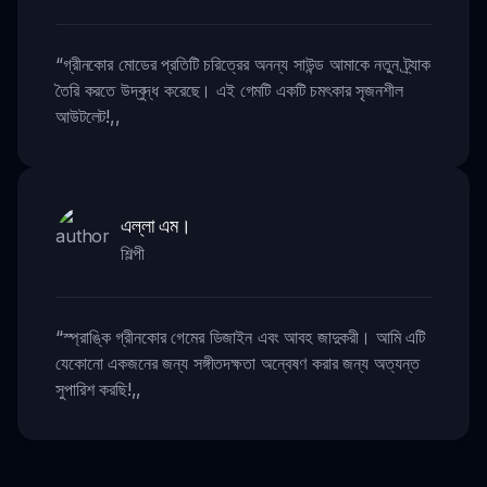
“
গ্রীনকোর মোডের প্রতিটি চরিত্রের অনন্য সাউন্ড আমাকে নতুন ট্র্যাক
তৈরি করতে উদ্বুদ্ধ করেছে। এই গেমটি একটি চমৎকার সৃজনশীল
আউটলেট!
,,
এল্লা এম।
শিল্পী
“
স্প্রাঙ্কি গ্রীনকোর গেমের ডিজাইন এবং আবহ জাদুকরী। আমি এটি
যেকোনো একজনের জন্য সঙ্গীতদক্ষতা অন্বেষণ করার জন্য অত্যন্ত
সুপারিশ করছি!
,,