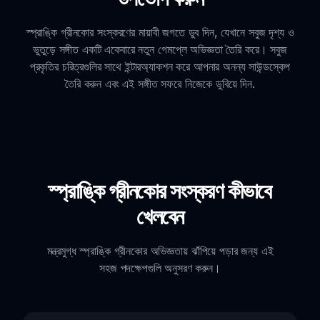
স্প্রাঙ্কি গ্রীনকোর সংস্করণের মায়াবী জগতে ডুব দিন, যেখানে সবুজ দৃশ্য ও
ভুতুড়ে সঙ্গীত একটি একেবারে নতুন গেমপ্লে অভিজ্ঞতা তৈরি করে। সবুজ
প্রকৃতির চরিত্রগুলির সাথে ইন্টারঅ্যাকশন করে আপনার অনন্য সাউন্ডস্কেপ
তৈরি করুন এবং এই সঙ্গীত সফরে নিজেকে ডুবিয়ে দিন.
স্প্রাঙ্কি গ্রীনকোর সংস্করণ কীভাবে
খেলবেন
মন্ত্রমুগ্ধ স্প্রাঙ্কি গ্রীনকোর অভিজ্ঞতায় ঝাঁপিয়ে পড়ার জন্য এই
সহজ পদক্ষেপগুলি অনুসরণ করুন।