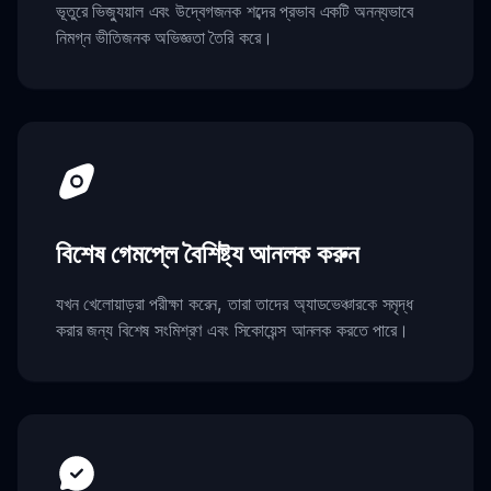
ভূতুরে ভিজ্যুয়াল এবং উদ্বেগজনক শব্দের প্রভাব একটি অনন্যভাবে
নিমগ্ন ভীতিজনক অভিজ্ঞতা তৈরি করে।
বিশেষ গেমপ্লে বৈশিষ্ট্য আনলক করুন
যখন খেলোয়াড়রা পরীক্ষা করেন, তারা তাদের অ্যাডভেঞ্চারকে সমৃদ্ধ
করার জন্য বিশেষ সংমিশ্রণ এবং সিকোয়েন্স আনলক করতে পারে।