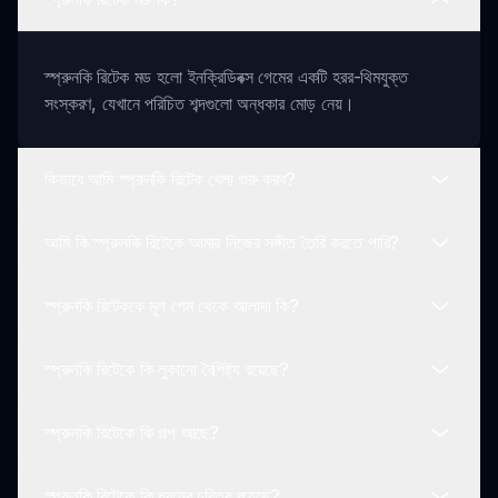
স্প্রুনকি রিটেক মড হলো ইনক্রিডিবক্স গেমের একটি হরর-থিমযুক্ত
সংস্করণ, যেখানে পরিচিত শব্দগুলো অন্ধকার মোড় নেয়।
কিভাবে আমি স্প্রুনকি রিটেক খেলা শুরু করব?
আমি কি স্প্রুনকি রিটেকে আমার নিজের সঙ্গীত তৈরি করতে পারি?
আপনি সহজেই 'এখন খেলুন' বোতামে ক্লিক করে এবং প্রদত্ত নির্দেশাবলী
অনুসরণ করে খেলনা শুরু করতে পারেন।
স্প্রুনকি রিটেককে মূল গেম থেকে আলাদা কি?
হ্যাঁ, আপনি শব্দগুলো লেয়ার করে ভীতিজনক থিমের সাথে উপযুক্ত অনন্য
সঙ্গীত রচনাগুলি তৈরি করতে পারেন।
স্প্রুনকি রিটেকে কি লুকানো বৈশিষ্ট্য রয়েছে?
মূল থেকে আলাদা, স্প্রুনকি রিটেক একটি অন্ধকার আবহ তৈরি করে, ভুতুরে
ভিজুয়াল এবং উদ্বেগজনক শব্দের দৃশ্যপটে।
স্প্রুনকি রিটেকে কি গল্প আছে?
হ্যাঁ, গেমটিতে অনন্য শব্দের সংমিশ্রণ আবিষ্কার করে আনলক করতে
পারেন, লুকানো সিকোয়েন্স রয়েছে।
স্প্রুনকি রিটেকে কি ধরনের চরিত্র রয়েছে?