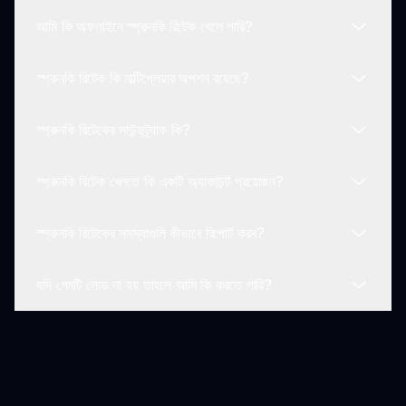
রিসোর্স উপলব্ধ রয়েছে।
আমি কি অফলাইনে স্প্রুনকি রিটেক খেলে পারি?
খেলোয়াড়রা অনন্য শব্দের নকশা এবং এটি তৈরি করা ভীতিজনক পরিবেশকে
প্রশংসা করে, যা একটি উত্তেজনাপূর্ণ অভিজ্ঞতা তৈরি করে।
স্প্রুনকি রিটেক কি মাল্টিপ্লেয়ার অপশন রয়েছে?
স্প্রুনকি রিটেক খেলতে একটি ইন্টারনেট সংযোগ প্রয়োজন।
স্প্রুনকি রিটেকের সাউন্ডট্র্যাক কি?
বর্তমানে, এটি একটি একক-খেলোয়াড় অভিজ্ঞতা যা ব্যক্তিগত সৃজনশীলতায়
কেন্দ্রিত।
স্প্রুনকি রিটেক খেলতে কি একটি অ্যাকাউন্ট প্রয়োজন?
গেমটিতে স্পেসিফিক্যালি রিটেক মডের জন্য তৈরি মূল ভয়াবহ সাউন্ডট্র্যাক
রয়েছে।
স্প্রুনকি রিটেকের সমস্যাগুলি কীভাবে রিপোর্ট করব?
গেম খেলার জন্য কোন অ্যাকাউন্ট প্রয়োজন নেই, শুধু ক্লিক করে গেমটি
উপভোগ করতে শুরু করুন!
যদি গেমটি লোড না হয় তাহলে আমি কি করতে পারি?
যদি খেলোয়াড়রা কোনও সমস্যায় পড়েন তবে তারা প্রদত্ত সমর্থন
চ্যানেলের মাধ্যমে যোগাযোগ করতে পারেন।
নিশ্চিত করুন আপনার ব্রাউজার আপ টুডেট রয়েছে এবং লোডিং সমস্যা
সমাধানের জন্য ক্যাশে ক্লিয়ার করার চেষ্টা করুন।