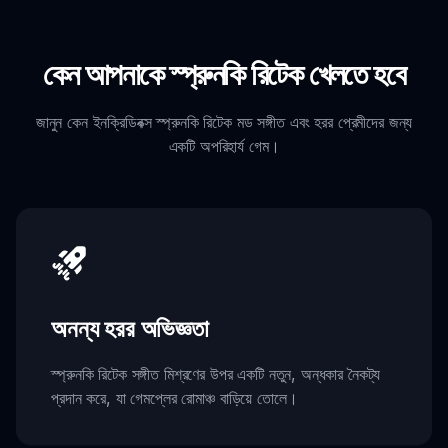
কেন আপনাকে স্প্রুনকি রিটেক খেলতে হবে
জানুন কেন ইনক্রিডিবক্স স্প্রুনকি রিটেক মড সঙ্গীত এবং হরর প্রেমীদের জন্য
একটি অপরিহার্য গেম।
অনন্য হরর অভিজ্ঞতা
স্প্রুনকি রিটেক সঙ্গীত মিশ্রণের উপর একটি নতুন, অন্ধকার নৈকট্য
প্রদান করে, যা গেমপ্লের রোমাঞ্চ বাড়িয়ে তোলে।