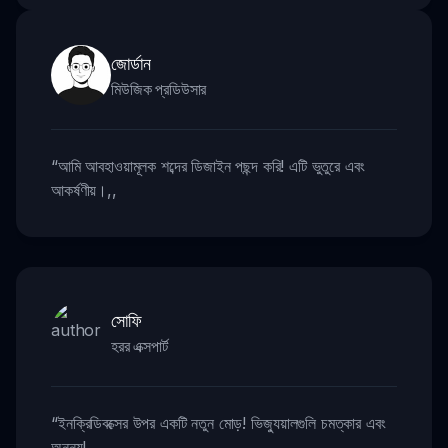
জোর্ডান
মিউজিক প্রডিউসার
“
আমি আবহাওয়ামূলক শব্দের ডিজাইন পছন্দ করি! এটি ভুতুরে এবং
আকর্ষণীয়।
,,
সোফি
হরর এক্সপার্ট
“
ইনক্রিডিবক্সের উপর একটি নতুন মোড়! ভিজ্যুয়ালগুলি চমত্কার এবং
অনন্য!
,,