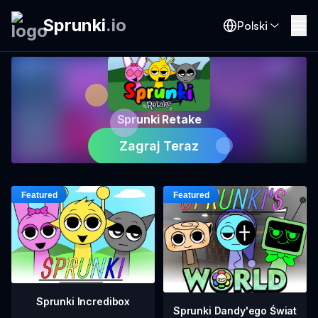
Sprunki
.
io
Polski
Sprunki Retake
Zagraj Teraz
Sprunki Incredibox
Sprunki Dandy'ego Świat