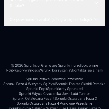
Nie jest wymagane konto, wystarczy kliknąć, aby
Retake?
cieszyć się grą!
Co powinienem zrobić, jeśli gra się nie ładuje?
Gracze mogą skontaktować się za
pośrednictwem podanych kanałów wsparcia,
jeśli napotkają jakiekolwiek problemy.
Upewnij się, że twoja przeglądarka jest aktualna i
spróbuj wyczyścić pamięć podręczną, aby
pomóc rozwiązać problemy z ładowaniem.
@
2026
Sprunki.io: Graj w grę Sprunki Incredibox online
Polityka prywatności
Warunki korzystania
Skontaktuj się z nami
Sprunki Retake Ponowne Przesłanie
Sprunki Faza 4 Wszyscy Są Żywi
Sprunki Toaleta Skibidi Remake
Sprunki Popit
Sprunklairity Sprunked
Sprunki Edycja Grzesznika Jevin Lubi Tunner
Sprunki Ostateczna Faza 4
Sprunki Ostateczna Faza 3
Sprunki Ostateczna Faza 4 Ponowne Przesłanie
Sprunki Edycja Całusów Wszyscy Się Całują
Sprunki Faza 19