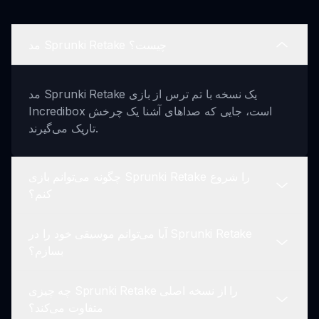
مد Sprunki Retake چیست؟
مد Sprunki Retake یک نسخه با تم ترس از بازی
Incredibox است، جایی که صداهای آشنا یک چرخش
تاریک می‌گیرند.
چگونه می‌توانم بازی Sprunki Retake را شروع
کنم؟
آیا می‌توانم موسیقی خود را در Sprunki Retake
شما می‌توانید با کلیک بر روی دکمه 'همین حالا بازی کن'
بسازم؟
و دنبال کردن دستورالعمل‌های ارائه شده شروع به بازی
کنید.
چه چیزی Sprunki Retake را از نسخه اصلی
بله، شما می‌توانید صداها را لایه‌بندی کرده و ترکیب‌های
متفاوت می‌کند؟
موسیقی منحصر به فردی ایجاد کنید که با تم ترس