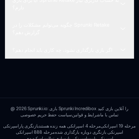
آیا برای بازی Sprunki Retake به حساب کاربری نیاز
این بازی شامل موسیقی متن اصیل و دلخراش است که
دارم؟
به طور خاص برای بازی مد Retake ایجاد شده است.
چگونه می‌توانم مشکلات را در Sprunki Retake
برای بازی به هیچ حساب کاربری نیاز نیست، تنها کافی
گزارش دهم؟
است کلیک کنید تا از بازی لذت ببرید!
اگر بازی بارگذاری نشود، چه کاری باید انجام دهم؟
بازیکنان می‌توانند از طریق کانال‌های پشتیبانی ارائه شده
در صورت بروز هرگونه مشکل تماس بگیرند.
اطمینان حاصل کنید که مرورگر شما به‌روز است و سعی
کنید کش را پاک کنید تا به بارگذاری کمک کند.
Sprunki.io: بازی Sprunki Incredibox را آنلاین بازی کنید
2026
@
تماس با ما
شرایط و قوانین
سیاست حفظ حریم خصوصی
مرحله 19 اسپرانکی
مرحله 4 اسپرانکی همه زنده هستند
بازنگری پاراسپرنکی
اسپرنکی بازنگری دوباره بارگذاری شده
مرحله 888 اسپرانکی
اسپرنکی پاپیت
اسپرنکی بازسازی توالت اسکیدیدی