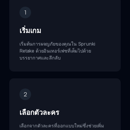
1
เริ่มเกม
เริ่มต้นการผจญภัยของคุณใน Sprunki
Retake ด้วยอินเทอร์เฟซที่เต็มไปด้วย
บรรยากาศและลึกลับ
2
เลือกตัวละคร
เลือกจากตัวละครที่ออกแบบใหม่ซึ่งช่วยเพิ่ม