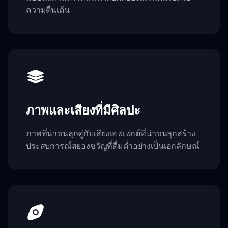
ความตื่นเต้น
ภาพและเสียงที่มีศิลปะ
ภาพที่น่าขนลุกคู่กับเสียงเอฟเฟกต์ที่น่าขนลุกสร้าง
ประสบการณ์สยองขวัญที่ดื่มด่ำอย่างเป็นเอกลักษณ์