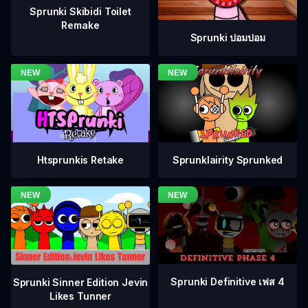
Sprunki Skibidi Toilet
Remake
Sprunki ปอมปอม
Htsprunkis Retake
Sprunklairity Sprunked
Sprunki Definitive เฟส 4
Sprunki Sinner Edition Jevin
Likes Tunner