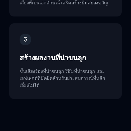
เสียงที่เป็นเอกลักษณ์ เสริมสร้างธีมสยองขวัญ
3
สร้างผลงานที่น่าขนลุก
ชั้นเสียงร้องที่น่าขนลุก รีธึมที่น่าขนลุก และ
เอฟเฟกต์ที่มืดมิดสำหรับประสบการณ์ที่หลีก
เลี่ยงไม่ได้