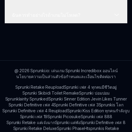
สนุกกับเกม!
ฉันควรทำอย่างไรถ้าเกมไม่โหลด?
ผู้เล่นสามารถติดต่อผ่านช่องทางสนับสนุนที่ให้ไว้หาก
พวกเขาเจอปัญหา.
ตรวจสอบให้แน่ใจว่าเบราว์เซอร์ของคุณเป็นรุ่นล่าสุด
และลองเคลียร์แคชเพื่อช่วยในการโหลด.
@
2026
Sprunki.io: เล่นเกม Sprunki Incredibox ออนไลน์
นโยบายความเป็นส่วนตัว
ข้อกำหนดและเงื่อนไข
ติดต่อเรา
Sprunki Retake Reupload
Sprunki เฟส 4 ทุกคนมีชีวิตอยู่
Sprunki Skibidi Toilet Remake
Sprunki ปอมปอม
Sprunklairity Sprunked
Sprunki Sinner Edition Jevin Likes Tunner
Sprunki Definitive เฟส 4
Sprunki Definitive เฟส 3
Sprunkis โลก
Sprunki Definitive เฟส 4 Reupload
Sprunki Kiss Edition ทุกคนกำลังจูบ
Sprunki เฟส 19
Sprunki Picosuke
Sprunki เฟส 888
Sprunki Retake แต่เจ๋งมาก
Sprunki แต่พัง
Sprunki Definitive เฟส 8
Sprunki Retake Deluxe
Sprunki Phase
Htsprunkis Retake