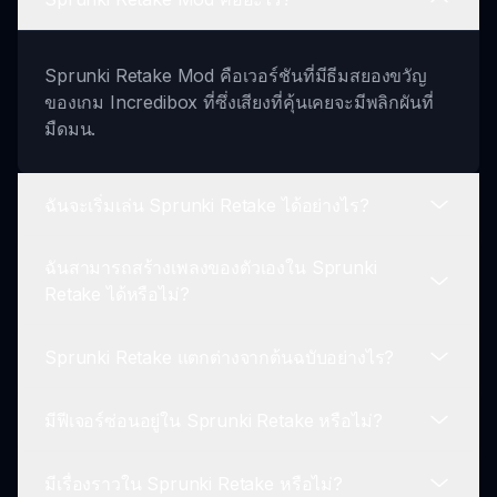
Sprunki Retake Mod คือเวอร์ชันที่มีธีมสยองขวัญ
ของเกม Incredibox ที่ซึ่งเสียงที่คุ้นเคยจะมีพลิกผันที่
มืดมน.
ฉันจะเริ่มเล่น Sprunki Retake ได้อย่างไร?
ฉันสามารถสร้างเพลงของตัวเองใน Sprunki
คุณสามารถเริ่มเล่นได้โดยคลิกที่ปุ่ม 'เล่นเกมตอนนี้'
Retake ได้หรือไม่?
และทำตามคำแนะนำที่ให้ไว้.
Sprunki Retake แตกต่างจากต้นฉบับอย่างไร?
ใช่ คุณสามารถชั้นเสียงและสร้างผลงานเพลงที่เป็น
เอกลักษณ์ซึ่งเข้ากับธีมสยองขวัญได้.
มีฟีเจอร์ซ่อนอยู่ใน Sprunki Retake หรือไม่?
แตกต่างจากต้นฉบับ Sprunki Retake นำเสนอ
บรรยากาศที่มืดมนยิ่งขึ้น พร้อมภาพที่น่าขนลุกและ
มีเรื่องราวใน Sprunki Retake หรือไม่?
เสียงบรรยากาศที่ชวนให้ขนลุก.