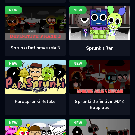
Sprunki Definitive เฟส 3
Sprunkis โลก
Sprunki Definitive เฟส 4
Parasprunki Retake
Reupload