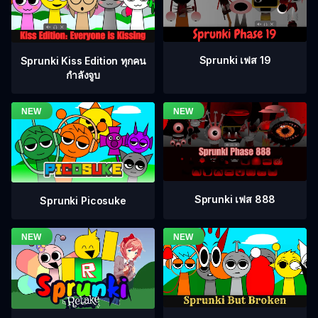
Sprunki เฟส 19
Sprunki Kiss Edition ทุกคน
กำลังจูบ
Sprunki เฟส 888
Sprunki Picosuke