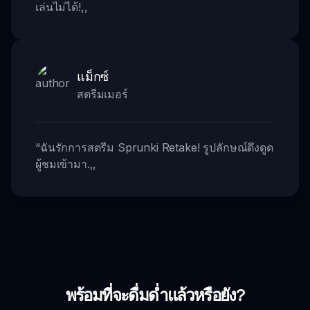
เล่นไม่ได้!
,,
แม็กซ์
สตรีมเมอร์
“
ฉันรักการสตรีม Sprunki Retake! รูปลักษณ์ดึงดูด
ผู้ชมเข้ามา.
,,
พร้อมที่จะดื่มด่ำแล้วหรือยัง?