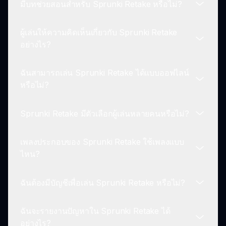
มีบทช่วยสอนสำหรับ Sprunki Retake หรือไม่?
เกมนี้มีการอัปเดตเป็นระยะ ๆ เพื่อปรับปรุงฟีเจอร์และ
นำเสนอองค์ประกอบใหม่ตามความคิดเห็นจากผู้เล่น.
ผู้เล่นให้ความคิดเห็นเกี่ยวกับ Sprunki Retake
มีแหล่งข้อมูลคู่มือที่สามารถช่วยผู้เล่นใหม่ในการเริ่ม
อย่างไร?
ต้นผจญภัยได้.
ฉันสามารถเล่น Sprunki Retake ได้แบบออฟไลน์
ผู้เล่นชื่นชมการออกแบบเสียงที่เป็นเอกลักษณ์และ
หรือไม่?
บรรยากาศที่น่าขนลุกที่สร้างขึ้น ซึ่งเป็นประสบการณ์ที่
น่าตื่นเต้น.
Sprunki Retake มีตัวเลือกผู้เล่นหลายคนหรือไม่?
Sprunki Retake ต้องการการเชื่อมต่ออินเทอร์เน็ต
สำหรับการเล่น.
เพลงประกอบของ Sprunki Retake ใช้เพลงแบบ
ขณะนี้เป็นประสบการณ์แบบผู้เล่นคนเดียวที่มุ่งเน้นไปที่
ไหน?
ความสร้างสรรค์แต่ละคน.
ฉันต้องมีบัญชีเพื่อเล่น Sprunki Retake หรือไม่?
เกมนี้มีเพลงต้นฉบับที่น่าขนลุกสร้างขึ้นโดยเฉพาะ
สำหรับ Retake Mod.
ฉันจะรายงานปัญหาใน Sprunki Retake ได้
ไม่จำเป็นต้องมีบัญชีในการเล่น เพียงแค่คลิกเพื่อเริ่ม
อย่างไร?