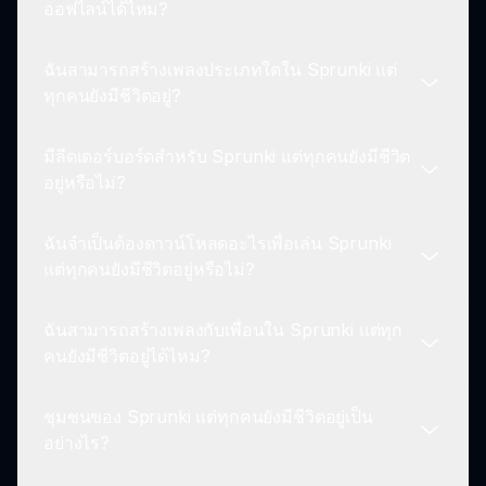
ออฟไลน์ได้ไหม?
Sprunki แต่ทุกคนยังมีชีวิตอยู่ ทำให้กระบวนการสร้าง
เพลงมีความสนุกสนานและน่าสนใจมากขึ้น แตกต่าง
ฉันสามารถสร้างเพลงประเภทใดใน Sprunki แต่
จากเกมดั้งเดิม โมดนี้มุ่งเน้นที่การแสดงออกที่มีชีวิต
ปัจจุบัน Sprunki แต่ทุกคนยังมีชีวิตอยู่ต้องการการ
ทุกคนยังมีชีวิตอยู่?
ชีวาซึ่งเสริมสร้างการเชื่อมต่อของผู้ใช้กับดนตรี.
เชื่อมต่ออินเทอร์เน็ตเพื่อเล่น เนื่องจากมันทำงาน
โดยตรงในเว็บเบราว์เซอร์ ตัวเลือกการเล่นแบบออฟ
มีลีดเดอร์บอร์ดสำหรับ Sprunki แต่ทุกคนยังมีชีวิต
ไลน์ไม่ได้มีในเวลานี้.
คุณสามารถสร้างดนตรีหลากหลายสไตล์ใน Sprunki
อยู่หรือไม่?
แต่ทุกคนยังมีชีวิตอยู่ ตั้งแต่ฮิปฮอปและป๊อปจนถึงแนว
ดนตรีอิเล็กทรอนิกส์ เสียงที่หลากหลายช่วยให้สามารถ
ฉันจำเป็นต้องดาวน์โหลดอะไรเพื่อเล่น Sprunki
สร้างสรรค์ได้ตามความชอบทางดนตรีของคุณ.
ปัจจุบัน Sprunki แต่ทุกคนยังมีชีวิตอยู่ไม่มีลีดเดอร์
แต่ทุกคนยังมีชีวิตอยู่หรือไม่?
บอร์ดแข่งขัน อย่างไรก็ตาม การแชร์และทำงานร่วม
กับเพื่อนๆ และสมาชิกในชุมชนสามารถสร้าง
ฉันสามารถสร้างเพลงกับเพื่อนใน Sprunki แต่ทุก
บรรยากาศที่เป็นมิตรซึ่งส่งเสริมความคิดสร้างสรรค์.
ไม่, Sprunki แต่ทุกคนยังมีชีวิตอยู่เป็นเกมเว็บ ซึ่ง
คนยังมีชีวิตอยู่ได้ไหม?
หมายความว่าคุณไม่จำเป็นต้องดาวน์โหลดซอฟต์แวร์
หรือแอปพลิเคชันใด ๆ เพียงไปที่ sprunki.io เพื่อเข้าถึง
ชุมชนของ Sprunki แต่ทุกคนยังมีชีวิตอยู่เป็น
เกมในเบราว์เซอร์ของคุณโดยตรง.
ในขณะที่คุณสามารถเล่นและสร้างเพลงใน Sprunki
อย่างไร?
แต่ทุกคนยังมีชีวิตอยู่ การเล่นร่วมกันจะดำเนินกิจกรรม
โดยการแชร์ผลงานของคุณให้กับผู้อื่นแทนที่จะเป็นการ