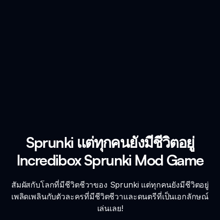
Sprunki แต่ทุกคนยังมีชีวิตอยู่
Incredibox Sprunki Mod Game
สัมผัสกับโลกที่มีชีวิตชีวาของ Sprunki แต่ทุกคนยังมีชีวิตอยู่
เพลิดเพลินกับตัวละครที่มีชีวิตชีวาและดนตรีที่เป็นเอกลักษณ์
เล่นเลย!