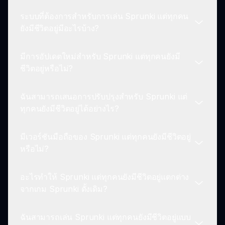
ซ้อน.
การเล่นที่น่าสนใจทำให้สนุกสำหรับเด็ก ๆ รวมถึง
ระบบที่ต้องการสำหรับการเล่น Sprunki แต่ทุกคน
ผู้ใหญ่ที่ชื่นชอบการสร้างดนตรีที่มีปฏิสัมพันธ์.
แน่นอน! Sprunki แต่ทุกคนยังมีชีวิตอยู่ส่งเสริมให้ผู้เล่น
ยังมีชีวิตอยู่มีอะไรบ้าง?
แชร์ผลงานดนตรีของพวกเขากับชุมชน คุณสามารถ
นำเสนอจังหวะที่สร้างสรรค์ของคุณและเชื่อมต่อกับผู้
มีการอัปเดตใหม่สำหรับ Sprunki แต่ทุกคนยังมี
อื่นเพื่อแลกเปลี่ยนไอเดียและแรงบันดาลใจ.
Sprunki แต่ทุกคนยังมีชีวิตอยู่สามารถเล่นได้ในเว็บ
ชีวิตอยู่หรือไม่?
เบราว์เซอร์โดยไม่ต้องมีระบบที่ซับซ้อน เพื่อ
ประสบการณ์ที่ดีที่สุด แนะนำให้ใช้เว็บเบราว์เซอร์ที่ทัน
ฉันสามารถเสนอการปรับปรุงสำหรับ Sprunki แต่
สมัยและการเชื่อมต่ออินเทอร์เน็ตที่เสถียรเพื่อให้การ
ใช่, เกมนี้มีการอัปเดตอย่างต่อเนื่อง introducing ตัว
ทุกคนยังมีชีวิตอยู่ได้อย่างไร?
เล่นเกมราบรื่น.
ละครใหม่, การผสมเสียง, และฟีเจอร์เพื่อทำให้การเล่น
เกมได้รับการปรับปรุง สิ่งนี้ทำให้ผู้เล่นมีเนื้อหาใหม่ ๆ
มีเวอร์ชันมือถือของ Sprunki แต่ทุกคนยังมีชีวิตอยู่
ให้สำรวจเสมอ.
การตอบรับจากผู้เล่นได้รับการสนับสนุน! คุณสามารถ
หรือไม่?
ส่งข้อเสนอโดยตรงผ่านตัวเลือกการตอบรับที่มีอยู่บน
เว็บไซต์ sprunki.io ทำให้ข้อเสนอแนะของคุณช่วย
อะไรทำให้ Sprunki แต่ทุกคนยังมีชีวิตอยู่แตกต่าง
กำหนดการอัปเดตและการเปลี่ยนแปลงในอนาคต.
ใช่, Sprunki แต่ทุกคนยังมีชีวิตอยู่สามารถเข้าถึงได้
จากเกม Sprunki ดั้งเดิม?
และปรับให้เหมาะสมสำหรับอุปกรณ์มือถือ ทำให้คุณ
สามารถสร้างดนตรีได้ทุกที่ เพลิดเพลินกับการสร้าง
ฉันสามารถเล่น Sprunki แต่ทุกคนยังมีชีวิตอยู่แบบ
เสียงของคุณได้ทุกที่ด้วยอุปกรณ์มือถือที่คุณชื่นชอบ.
ความแตกต่างหลักอยู่ที่ตัวละครที่เคลื่อนไหวใน