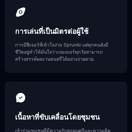
การเล่นที่เป็นมิตรต่อผู้ใช้
การมีฟีเจอร์ที่เข้าใจง่าย Sprunki แต่ทุกคนยังมี
ชีวิตอยู่ทำให้มั่นใจว่าเกมเมอร์ทุกวัยสามารถ
สร้างสรรค์ผลงานดนตรีได้อย่างง่ายดาย.
เนื้อหาที่ขับเคลื่อนโดยชุมชน
เข้าร่วมชุมชนที่มีความรักต่อดนตรีและความคิด