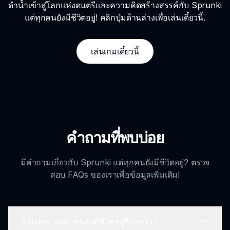
ดำน้ำเข้าสู่โลกแห่งดนตรีและความคิดสร้างสรรค์กับ Sprunki
แต่ทุกคนยังมีชีวิตอยู่! คลิกปุ่มด้านล่างเพื่อเล่นเดี๋ยวนี้.
เล่นเกมเดี๋ยวนี้
คำถามที่พบบ่อย
มีคำถามเกี่ยวกับ Sprunki แต่ทุกคนยังมีชีวิตอยู่? ตรวจ
สอบ FAQs ของเราเพื่อข้อมูลเพิ่มเติม!
Sprunki แต่ทุกคนยังมีชีวิตอยู่คืออะไร?