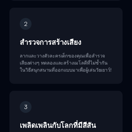
2
สำรวจการสร้างเสียง
ลากและวางตัวละครเด็กของคุณเพื่อสำรวจ
เสียงต่างๆ ทดลองและสร้างเมโลดีที่ไม่ซ้ำกัน
ในวิธีสนุกสนานที่ออกแบบมาเพื่อผู้เล่นวัยเยาว์!
3
เพลิดเพลินกับโลกที่มีสีสัน