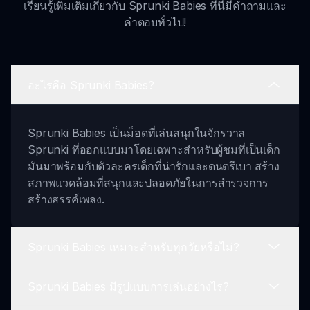
เรียนรู้เพิ่มเติมเกี่ยวกับ Sprunki Babies ที่นี่มีคำถามและ
คำตอบทั่วไป!
อะไรคือ Sprunki Babies?
Sprunki Babies เป็นม็อดที่เล่นสนุกในจักรวาล
Sprunki ที่ออกแบบมาโดยเฉพาะสำหรับผู้ชมที่เป็นเด็ก
มันมาพร้อมกับตัวละครเด็กที่น่ารักและดนตรีเบา สร้าง
สภาพแวดล้อมที่สนุกและปลอดภัยในการสำรวจการ
สร้างสรรค์เพลง.
Sprunki Babies เหมาะสำหรับทุกวัยหรือไม่?
Sprunki Babies มีรูปแบบการเล่นอย่างไร?
ใช่, Sprunki Babies ถูกออกแบบมาสำหรับเด็กทุกวัย