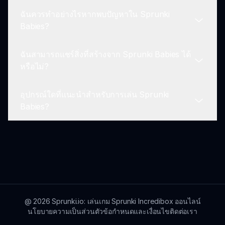
อินเทอร์เน็ตในการเล่น เพราะมันเป็นเกมออนไลน์ที่
ฉันควรทำอย่างไรหากพบปัญหาใน Sprunki
ออกแบบเพื่อให้ประสบการณ์ทางดนตรีที่มีชีวิตชีวา
แน่นอน! Sprunki Babies มีทรัพยากรสำหรับผู้
Babies?
โดยต้องตรวจสอบให้แน่ใจว่ามีการเชื่อมต่อที่เชื่อถือได้
ปกครองเพื่อช่วยในการแนะนำบุตรหลานของพวกเขา
ระหว่างการเล่น.
ผ่านเกม สนับสนุนผู้ปกครองในการสร้างประสบการณ์
ฉันสามารถแชร์สิ่งที่สร้างจาก Sprunki Babies ได้
การเล่นเกมที่ดีในขณะเดียวกันก็ให้เด็กๆ สนุก!
หากคุณพบปัญหาใดๆ ขณะเล่น Sprunki Babies
หรือไม่?
กรุณาเยี่ยมชมหน้าการสนับสนุนของเราที่ sprunki.io
เพื่อขอคำแนะนำและความช่วยเหลือ เราพร้อมช่วยให้
อุปกรณ์ใดที่แนะนำสำหรับการเล่น Sprunki
คุณสนุกกับประสบการณ์การเล่นเกมที่ไร้รอยต่อ!
ขณะนี้ Sprunki Babies ไม่มีการรองรับการแชร์สิ่งที่
Babies?
สร้างข้างนอกเกม อย่างไรก็ตาม เด็กๆ สามารถแชร์
ประสบการณ์ทางดนตรีของพวกเขาโดยการพูดคุยกับ
ครอบครัวเพื่อกระตุ้นการสนทนาเกี่ยวกับความคิด
Sprunki Babies จะดีที่สุดเมื่อเล่นบนอุปกรณ์ที่มีหน้า
สร้างสรรค์ของพวกเขา!
จอขนาดใหญ่ เช่น แท็บเล็ตและคอมพิวเตอร์ อย่างไร
ก็ตาม มันยังสามารถเข้าถึงได้บนสมาร์ทโฟน ทำให้
เด็กๆ สามารถเล่นได้ทุกที่!
@
2026
Sprunki.io: เล่นเกม Sprunki Incredibox ออนไลน์
นโยบายความเป็นส่วนตัว
ข้อกำหนดและเงื่อนไข
ติดต่อเรา