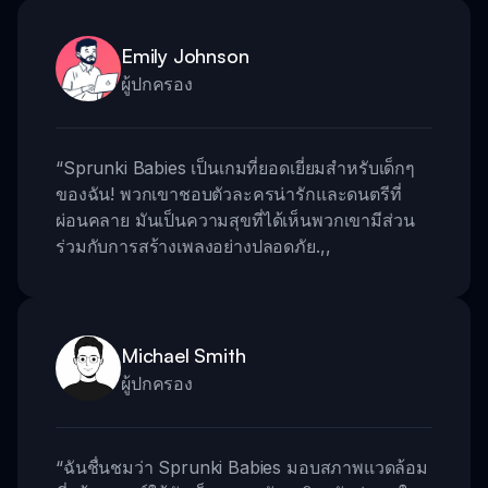
Emily Johnson
ผู้ปกครอง
“
Sprunki Babies เป็นเกมที่ยอดเยี่ยมสำหรับเด็กๆ
ของฉัน! พวกเขาชอบตัวละครน่ารักและดนตรีที่
ผ่อนคลาย มันเป็นความสุขที่ได้เห็นพวกเขามีส่วน
ร่วมกับการสร้างเพลงอย่างปลอดภัย.
,,
Michael Smith
ผู้ปกครอง
“
ฉันชื่นชมว่า Sprunki Babies มอบสภาพแวดล้อม