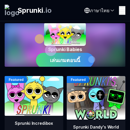
Sprunki
.
io
ภาษาไทย
Sprunki Babies
เล่นเกมตอนนี้
Sprunki Incredibox
Sprunki Dandy's World