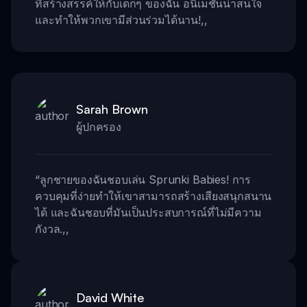
ที่สร้างสรรค์ให้กับเด็กๆ ของฉัน อนิเมชันน่าสนใจ
และทำให้พวกเขามีส่วนร่วมได้นาน!
,,
Sarah Brown
ผู้ปกครอง
“
ลูกชายของฉันชอบเล่น Sprunki Babies! การ
ควบคุมที่ง่ายทำให้เขาสามารถสร้างเสียงสนุกสนาน
ได้ และฉันชอบที่มันเป็นประสบการณ์ที่ไม่มีความ
กังวล.
,,
David White