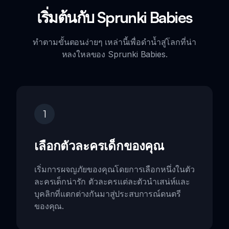
เริ่มต้นกับ Sprunki Babies
ทำตามขั้นตอนง่ายๆ เหล่านี้เพื่อดำน้ำสู่โลกที่น่า
หลงใหลของ Sprunki Babies.
1
เลือกตัวละครเด็กของคุณ
เริ่มการผจญภัยของคุณโดยการเลือกหนึ่งในตัว
ละครเด็กน่ารัก ตัวละครแต่ละตัวนำเสน่ห์และ
บุคลิกที่แตกต่างกันมาสู่ประสบการณ์ดนตรี
ของคุณ.