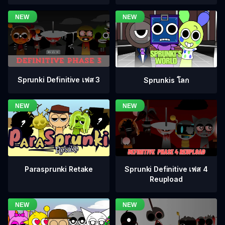
Sprunki Definitive เฟส 3
Sprunkis โลก
Sprunki Definitive เฟส 4
Parasprunki Retake
Reupload