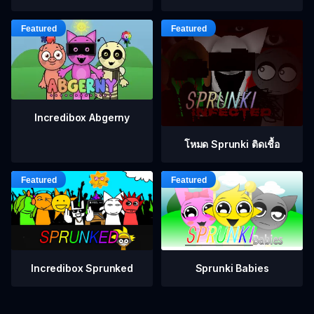
Incredibox Abgerny
โหมด Sprunki ติดเชื้อ
Incredibox Sprunked
Sprunki Babies