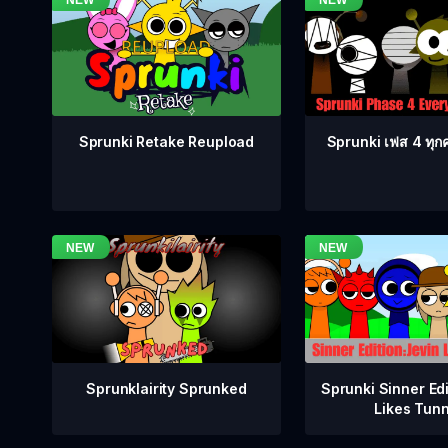
Sprunki เฟส 4 ทุกคน
Sprunki Retake Reupload
Sprunklairity Sprunked
Sprunki Sinner Edi
Likes Tun