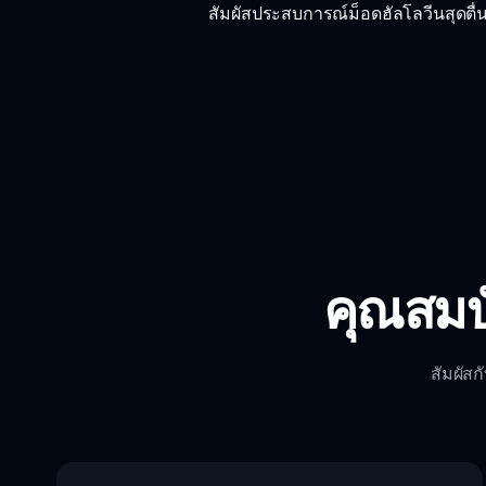
สัมผัสประสบการณ์ม็อดฮัลโลวีนสุด
คุณสมบ
สัมผัสก