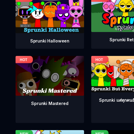
Sprunki Re
Sprunki Halloween
Sprunki แต่ทุกคนยัง
Sprunki Mastered