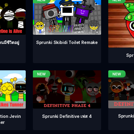
มีชีวิตอยู่
Sprunki Skibidi Toilet Remake
Spr
Sprunki
Sprunki Definitive เฟส 4
tion Jevin
ner