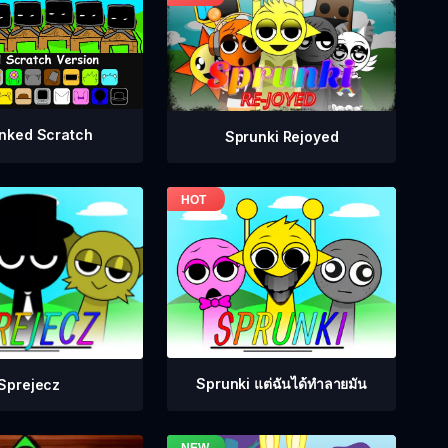
nked Scratch
Sprunki Rejoyed
Sprunki แต่ฉันได้ทำลายมัน
Sprejecz