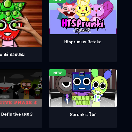
Htsprunkis Retake
unki ปอมปอม
 Definitive เฟส 3
Sprunkis โลก