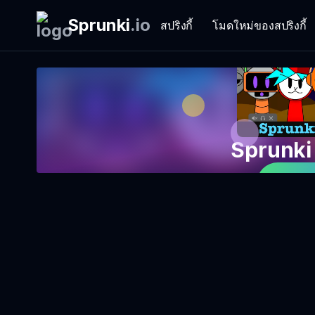
Sprunki
.
io
สปริงกี้
โมดใหม่ของสปริงกี้
Sprunki
เล่น