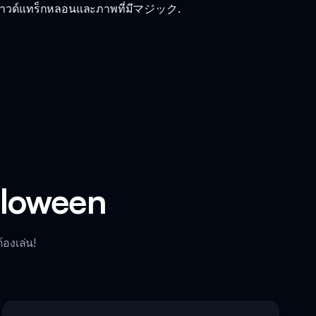
วยซาวด์แทร็กหลอนและภาพที่มีマジック.
lloween
้องเล่น!