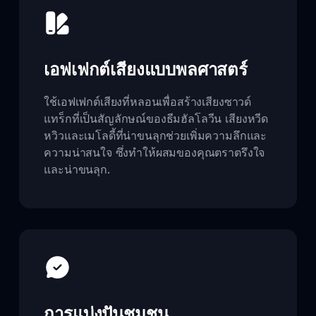
เอฟเฟกต์เสียงแบบพลศาสตร์
ใช้เอฟเฟกต์เสียงที่หลอนเพื่อสร้างเสียงซาวด์
แทร็กที่เป็นสัญลักษณ์ของธีมฮัลโลวีน เสียงหวีด
หวิวและเมโลดี้ที่น่าขนลุกช่วยเพิ่มความลึกและ
ความน่าสนใจ ซึ่งทำให้ผสมของคุณตราตรึงใจ
และน่าขนลุก.
การแบ่งปันชุมชน