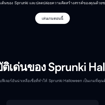
ตื่นเต้นของ Sprunki และปลดปล่อยความคิดสร้างสรรค์ของคุณด้
เล่นเกมตอนนี้
ัติเด่นของ Sprunki Ha
ับฟีเจอร์อันน่าเหลือเชื่อที่ทำให้ Sprunki Halloween เป็นเกมที่คุณต