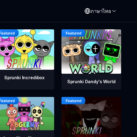
ภาษาไทย
Sprunki Incredibox
Sprunki Dandy's World