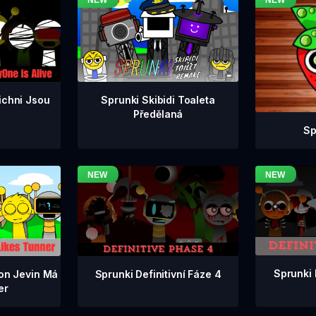
ichni Jsou
Sprunki Skibidi Toaleta
Předělaná
Sp
Sprunki 
Sprunki Definitivní Fáze 4
ion Jevin Má
er