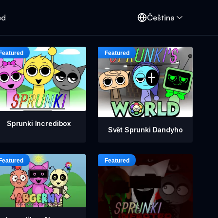
ed
Čeština
Sprunki Incredibox
Svět Sprunki Dandyho