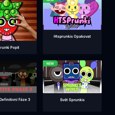
Htsprunkis Opakovat
runki Popit
Definitivní Fáze 3
Svět Sprunkis