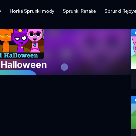
y
Horké Sprunki módy
Sprunki Retake
Sprunki Rejoy
 Halloween
e Hru Nyní