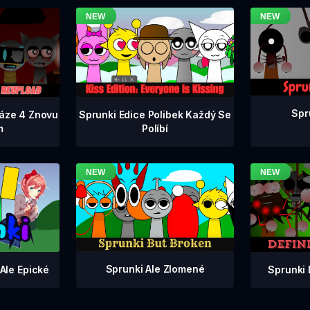
Spr
Fáze 4 Znovu
Sprunki Edice Polibek Každý Se
m
Políbí
Sprunki Ale Zlomené
Sprunki 
Ale Epické