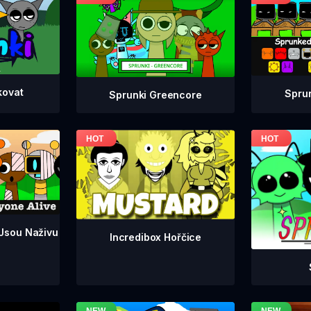
kovat
Spru
Sprunki Greencore
 Jsou Naživu
Incredibox Hořčice