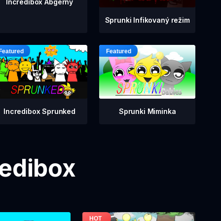
Incredibox Abgerny
Sprunki Infikovaný režim
Incredibox Sprunked
Sprunki Miminka
redibox