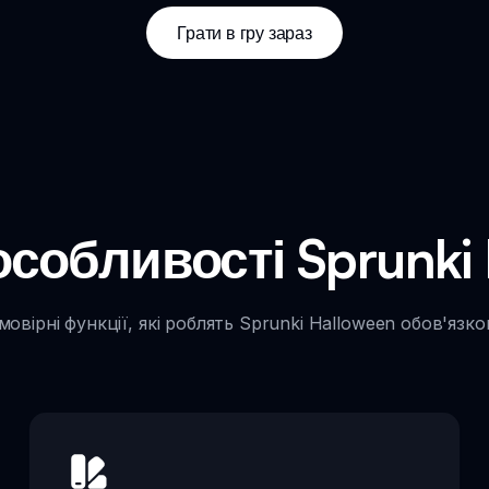
Грати в гру зараз
собливості Sprunki
мовірні функції, які роблять Sprunki Halloween обов'язко