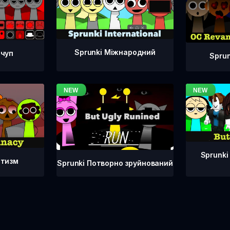
Sprunki Міжнародний
тчуп
Spru
Sprunki
атизм
Sprunki Потворно зруйнований