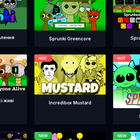
влення
Spr
Sprunki Greencore
сі живі
Incredibox Mustard