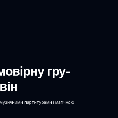
мовірну гру-
він
 музичними партитурами і магічною