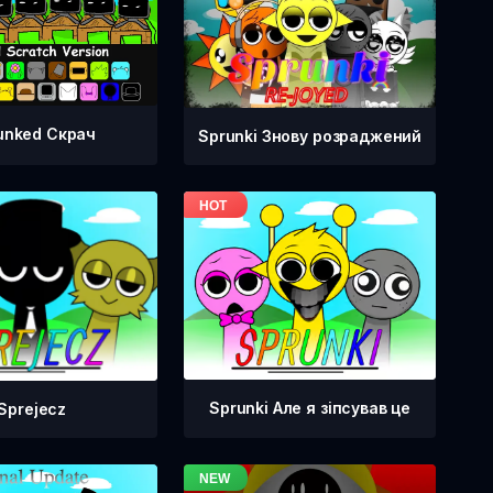
unked Скрач
Sprunki Знову розраджений
Sprunki Але я зіпсував це
Sprejecz