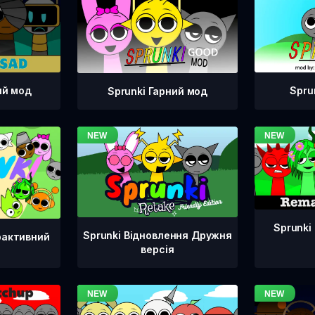
ий мод
Spru
Sprunki Гарний мод
Sprunki
Sprunki Відновлення Дружня
рактивний
версія