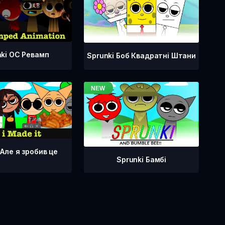
nki OC Ревамп
Sprunki Боб Квадратні Штани
 Але я зробив це
Sprunki Бамбі