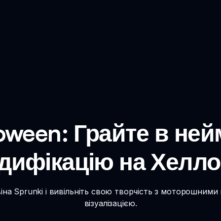
loween: Грайте в ней
дифікацію на Хелло
на Sprunki і вивільніть свою творчість з моторошними
візуалізацією.