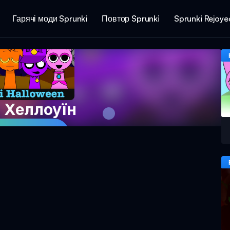
Гарячі моди Sprunki
Повтор Sprunki
Sprunki Rejoye
i Хеллоуїн
в гру зараз