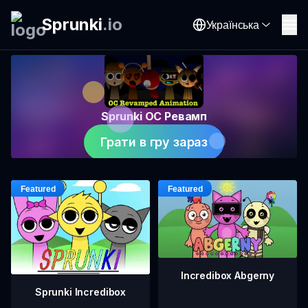
Sprunki
.
io
Українська
Sprunki OC Ревамп
Грати в гру зараз
Incredibox Abgerny
Sprunki Incredibox