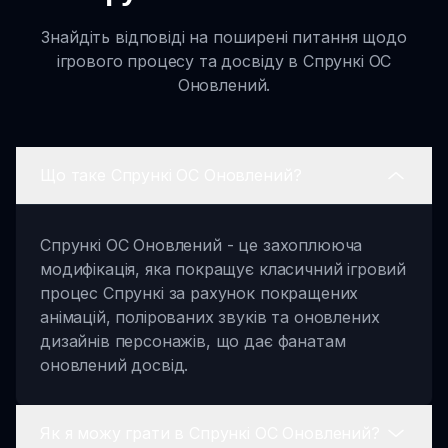
Знайдіть відповіді на поширені питання щодо
ігрового процесу та досвіду в Спрункі OC
Оновлений.
Що таке Спрункі OC Оновлений?
Спрункі OC Оновлений - це захоплююча
модифікація, яка покращує класичний ігровий
процес Спрункі за рахунок покращених
анімацій, полірованих звуків та оновлених
дизайнів персонажів, що дає фанатам
оновлений досвід.
Як я можу грати в Спрункі OC Оновлений?