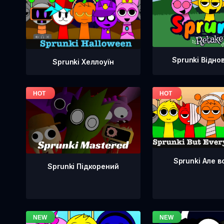
Sprunki Відно
Sprunki Хеллоуїн
Sprunki Але в
Sprunki Підкорений