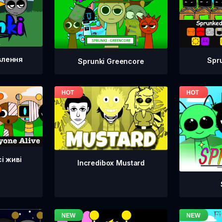
влення
Spr
Sprunki Greencore
сі живі
Incredibox Mustard