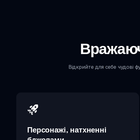
Вражаючі
Відкрийте для себе чудові ф
Персонажі, натхненні
бджолами