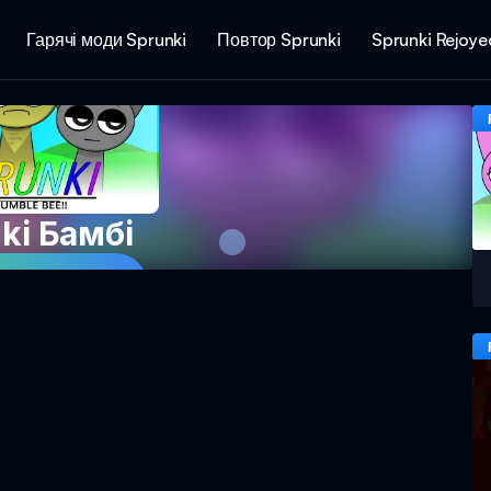
Гарячі моди Sprunki
Повтор Sprunki
Sprunki Rejoye
ki Бамбі
в гру зараз