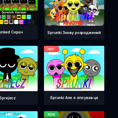
unked Скрач
Sprunki Знову розраджений
Sprunki Але я зіпсував це
Sprejecz