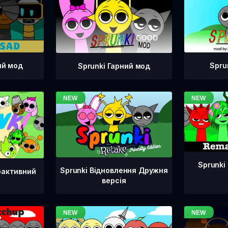
ий мод
Spru
Sprunki Гарний мод
Sprunki
Sprunki Відновлення Дружня
рактивний
версія