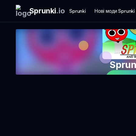
Sprunki
.
io
Sprunki
Нові моди Sprunki
Sprun
Грати 