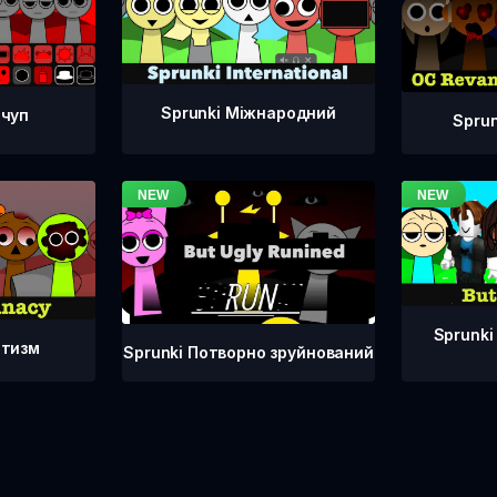
Sprunki Міжнародний
тчуп
Spru
Sprunki
атизм
Sprunki Потворно зруйнований