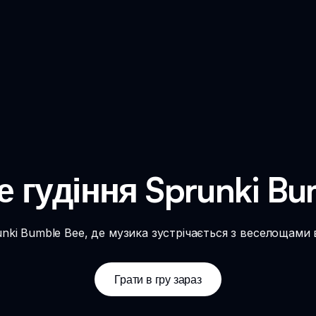
е гудіння Sprunki Bu
nki Bumble Bee, де музика зустрічається з веселощами в
Грати в гру зараз