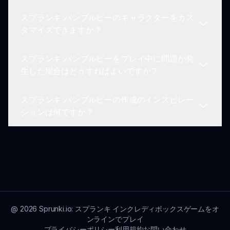
sprunki.ioでウェブブラウザを介してアクセスでき
スプランキ バンブルビーのキャラクターをカス
ます。
音を重ねたり作曲をしたりするにつれて、特別なア
タマイズできますか？
ニメーションやシーケンスがアンロックされ、バズ
る音楽に合わせた楽しいビジュアル体験を提供しま
スプランキ バンブルビーをプレイ中に問題が発
す。
キャラクターデザインはビーがテーマのまま固定さ
生した場合はどうすればよいですか？
れているため、カスタマイズはできませんが、ゲー
ムプレイでは自由にサウンドの組み合わせをカスタ
スプランキ バンブルビーの作成のインスピレー
マイズし、ユニークな体験を作成することができま
技術的な問題が発生した場合は、ブラウザが最新で
ションは何ですか？
す。
あることを確認し、ページをリフレッシュしてくだ
さい。持続的な問題については、sprunki.ioに提供
されているサポートチャネルを通じてお問い合わせ
開発者は、ビーと音楽の喜びに刺激を受け、それら
ください。
を融合して楽しいゲームを作りたいと考えました。
スプランキ バンブルビーは創造性と音の楽しさを
祝福するゲームです！
@
2026
Sprunki.io: スプランキ インクレディボックスゲームをオ
ンラインでプレイ
プライバシーポリシー
利用規約
お問い合わせ