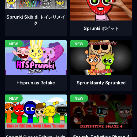
Sprunki Skibidi トイレリメイ
ク
Sprunki ポピット
Htsprunkis Retake
Sprunklairity Sprunked
Sprunki Definitive Phase 4