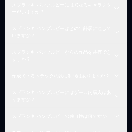
スプランキ バンブルビーには異なるキャラクタ
簡単に学ぶことができます！
現時点では、スプランキ バンブルビーゲームはデ
ーがいますか？
スクトッププレイに最適化されていますが、ブラウ
ザを通じてスマートフォンでの体験も楽しむことが
スプランキ バンブルビーはどの年齢層に適して
できます。
もちろん！ゲームには多様なビーをテーマにしたキ
いますか？
ャラクターがあり、それぞれがユニークなサウンド
を持っており、あなたの作曲に貢献します。さまざ
スプランキ バンブルビーからの作品を共有でき
まな組み合わせを試して、より豊かな体験を得てく
スプランキ バンブルビーはすべての年齢のプレイ
ますか？
ださい！
ヤーを対象に設計されています。子供、ティーンエ
イジャー、大人が一緒に楽しめるファミリーフレン
作成できるトラックの数に制限はありますか？
ドリーなゲームです！
ゲーム自体には直接の共有機能はありませんが、ス
クリーンショットを撮るか、プレイ内容を録画し
スプランキ バンブルビーにはゲーム内購入はあ
て、友達とソーシャルメディアで共有することはで
制限はありません！さまざまなキャラクターの組み
りますか？
きます。
合わせを試して、あなたの創造性の許す限りユニー
クなトラックを発見し続けてください。
スプランキ バンブルビーの独自性は何ですか？
スプランキ バンブルビーは完全に無料でプレイで
き、ゲーム内購入はなく、限界なしに音楽を楽しむ