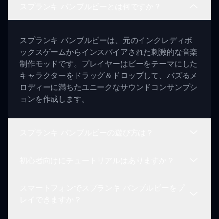
スプランキ バンブルビーとは何ですか？
スプランキ バンブルビーは、元のインクレディボ
ックスゲームからインスパイアされた刺激的な音楽
制作モッドです。プレイヤーはビーをテーマにした
キャラクターをドラッグ＆ドロップして、バズるメ
ロディーに満ちたユニークなサウンドコンサンプシ
ョンを作成します。
スプランキ バンブルビーの遊び方は？
初心者向けにチュートリアルはありますか？
プレイするには、ビーのラインナップからキャラク
ターを選んで、ステージに配置します。各キャラク
スマートフォンでスプランキ バンブルビーをプ
ターは異なるサウンドをアクティブにし、ビートと
はい、ゲームには最初の音楽制作ステップをガイド
レイできますか？
ハーモニーを重ねてバズるトラックを構築できま
する直感的なインターフェースが備わっています。
す。
音をアクティブにし、バズる傑作を構築する方法を