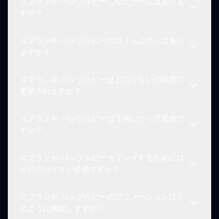
スプランキ バンブルビーに似たゲームはありま
ことができます。
スプランキ バンブルビーの独自の魅力は、鮮やか
すか？
なビーのテーマと音楽制作を組み合わせた魅力的な
ゲームプレイにあります。他にはない楽しいビジュ
スプランキ バンブルビーのコミュニティはあり
アル体験が特徴です！
スプランキ バンブルビーを楽しんでいるなら、イ
ますか？
ンクレディボックスシリーズの他のモッドも楽しめ
るかもしれません。sprunki.ioで利用可能な多様な
スプランキ バンブルビーはどのくらいの頻度で
音楽体験を探求してみてください。
はい！スプランキ バンブルビーのプレイヤーの活
更新されますか？
発なコミュニティがあり、ヒントや体験、作曲を共
有できます。ソーシャルメディアやゲームフォーラ
スプランキ バンブルビーは子供にとって安全で
ムがつながる素晴らしい場所です。
ゲームは新しいコンテンツや機能で定期的に更新さ
すか？
れるので、最新のニュースやアップデートは
sprunki.ioをチェックしてください！
スプランキ バンブルビーをプレイするためには
はい、スプランキ バンブルビーは子供にとって安
どのデバイスが必要ですか？
全で楽しいゲームであり、不適切なコンテンツは一
切ありませんので、家族で楽しむのに最適です。
スプランキ バンブルビーのアニメーションはど
スプランキ バンブルビーは、任意の現代のデスク
のように機能しますか？
トップまたはノートパソコンでプレイ可能です。