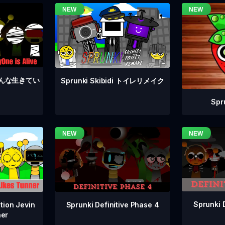
4 みんな生きてい
Sprunki Skibidi トイレリメイク
Sp
Sprunki 
Sprunki Definitive Phase 4
tion Jevin
ner