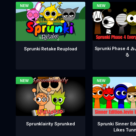
Sprunki Phase 
Sprunki Retake Reupload
る
Sprunklairity Sprunked
Sprunki Sinner Edi
Likes Tun