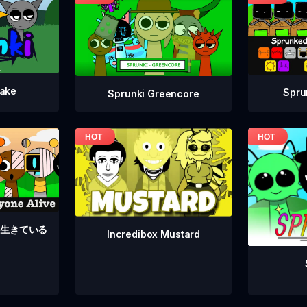
take
Spru
Sprunki Greencore
んな生きている
Incredibox Mustard