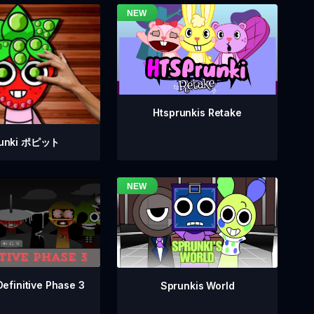
Htsprunkis Retake
runki ポピット
Definitive Phase 3
Sprunkis World