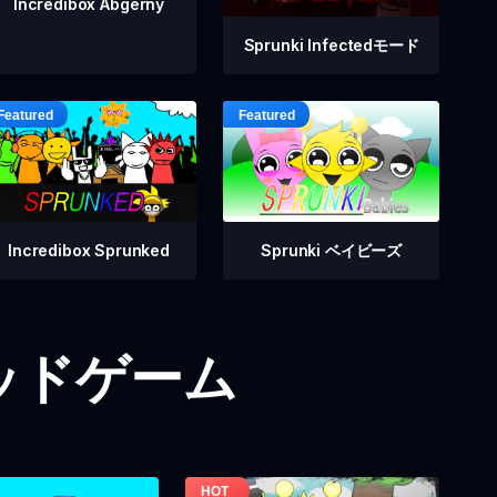
Incredibox Abgerny
Sprunki Infectedモード
Incredibox Sprunked
Sprunki ベイビーズ
iモッドゲーム