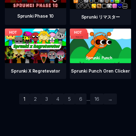
Sprunki Phase 10
Sprunki リマスター
Sprunki Punch Oren Clicker
Sprunki X Regretevator
1
2
3
4
5
6
...
16
→