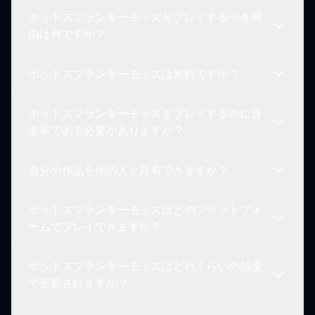
ホットスプランキーモッズをプレイするべき理
ホットスプランキーモッズをインストールするに
由は何ですか？
は、sprunki.ioを訪れて詳細なインストラクション
とダウンロードリンクを探してください。スムーズ
ホットスプランキーモッズは無料ですか？
なインストールを確保するために、セットアップ手
ホットスプランキーモッズをプレイすることは、イ
順を注意深く守ってください。インストールした
ンクレディボックスの体験を大幅に強化します。ユ
ら、インクレディボックスの体験を豊かにするキャ
ホットスプランキーモッズをプレイするのに音
ニークな機能とキャラクターの組み合わせは、無限
はい、ホットスプランキーモッズはsprunki.ioで無
ラクターとサウンドの新しい世界にアクセスできま
楽家である必要がありますか？
の創造性とパーソナライズを可能にします。カジュ
料でアクセスできます。特定のカスタマイズや機能
す。
アルなゲーマーでも、経験豊富な音楽家でも、モッ
に関連するオプショナルなゲーム内購入があるかも
ドは音楽の才能を探求し、友人とコラボレーション
自分の作品を他の人と共有できますか？
しれませんが、コアコンテンツはすべてのプレイヤ
まったくありません！ホットスプランキーモッズ
し、インスピレーションを得たコミュニティと作品
ーにアクセス可能であり、誰でも経済的な障壁なく
は、音楽のバックグラウンドに関係なく、すべての
を共有するためのエキサイティングなプラットフォ
強化された体験を楽しむことができます。
ホットスプランキーモッズはどのプラットフォ
人のために設計されています。直感的なゲームプレ
ームを提供します。
もちろん！作品を共有することは、ホットスプラン
ームでプレイできますか？
イは、プレイヤーが音楽を通じて自分の創造性を表
キーモッズの最もエキサイティングな側面の1つで
現することを促進します。初心者でも音楽の知識が
す。プレイヤーは自分の作品を披露し、コミュニテ
豊富な方でも、ホットスプランキーモッズをプレイ
ホットスプランキーモッズはどれくらいの頻度
ィの他のプレイヤーと協力することが奨励されま
ホットスプランキーモッズは、複数のプラットフォ
する楽しさを見つけることでしょう。飛び込んで楽
で更新されますか？
す。ソーシャルメディアやsprunki.ioの専用フォー
ームで利用可能であり、コンピュータ、タブレッ
しみ、自分の音楽的想像力がどこに導いてくれるの
ラムを通じて、共有やコラボレーションの機会が豊
ト、モバイルフォンのいずれでもシームレスにゲー
かを見てみましょう！