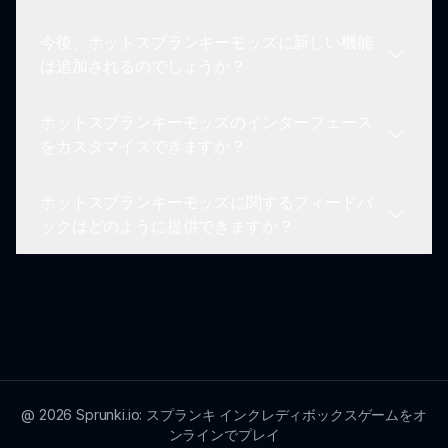
きるようにします。この柔軟性は、ホットスプラン
ートリアルとガイドを提供しています。これらのリ
キーモッズを楽しくダイナミックな音楽探求のプラ
今後、ホットスプランキーモッズに新しい機能
ソースは、基本的なゲームメカニクス、キャラクタ
ホットスプランキーモッズをスムーズにプレイする
ットフォームにします。
は追加されるのでしょうか？
ー機能、さらなる経験を向上させるための創造的な
ためには、最近のWindowsまたはmacOSのバージ
ヒントをカバーしています。初心者でもスキルを磨
ョン、少なくとも4GBのRAM、適切なグラフィッ
くための手助けを受けたい場合でも、チュートリア
ホットスプランキーモッズのインターフェース
クカードが推奨されます。ゲームはほとんどのデバ
はい！開発者は、新しい機能やキャラクターパッ
ルはゲームをナビゲートするための貴重なツールで
をカスタマイズできますか？
イスでパフォーマンスが最適化されていますが、推
ク、ゲームプレイメカニクスを導入する未来の更新
す。
奨仕様を満たしていることを確認すると、全体的な
でホットスプランキーモッズを強化することにコミ
体験が向上します。
ホットスプランキーモッズに関するフィードバ
ットしています。プレイヤーのフィードバックは、
現在、ホットスプランキーモッズではインターフェ
ックはどのように提供できますか？
これらの決定において重要な役割を果たし、コミュ
ースのカスタマイズオプションが限られています
ニティの興味や好みに基づいてゲームが進化し続け
が、主な焦点はキャラクターやサウンドのカスタマ
ることを保証します。エキサイティングな新しい追
イズに置かれています。将来の更新によって、コミ
フィードバックはホットスプランキーモッズコミュ
加機能をお楽しみに！
ュニティのフィードバックに基づいてインターフェ
ニティ内で歓迎され、奨励されています。フォーラ
ースのパーソナライズが拡張されるかもしれませ
ムやソーシャルメディアプラットフォーム、または
ん。
直接sprunki.ioで自分の考えを共有できます。プレ
イヤーの洞察は、ゲームの更新や改善に影響を与
え、ホットスプランキーモッズの将来を形成し、コ
@
2026
Sprunki.io: スプランキ インクレディボックスゲームをオ
ンラインでプレイ
ミュニティの声が聞かれることを保証します。