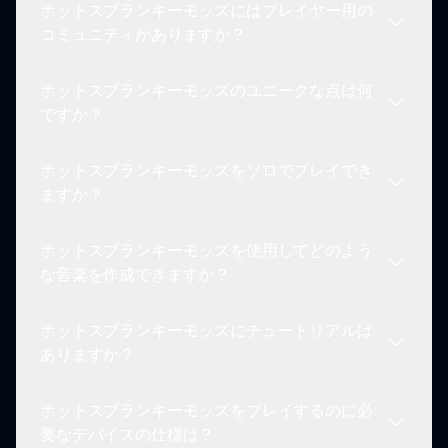
富にあり、ゲーム体験を豊かにしています。
ホットスプランキーモッズにはプレイヤー用の
ムを楽しめます。クロスプラットフォームの機能に
ホットスプランキーモッズは、定期的に新しい機
コミュニティがありますか？
より、プレイヤーは制限なしに作成、共有、楽しむ
能、キャラクター、およびゲームプレイの改善を含
ことができ、ゲームをよりアクセスしやすく、楽し
むように更新されます。開発者はコミュニティのフ
いものにしています。
ホットスプランキーモッズのユニークな点は何
ィードバックと革新を重視しており、ゲームがプレ
はい、ホットスプランキーモッズ専用の活気あるコ
ですか？
イヤーのために常に進化し、新鮮に保たれていま
ミュニティがあります。プレイヤーはフォーラムや
す。定期的な更新は、参加を維持し、新しい機会を
ソーシャルメディアグループ、公式のsprunki.ioウ
提供し、ゲームに戻るたびにエキサイティングな見
ホットスプランキーモッズをソロでプレイでき
ェブサイトを通じてつながります。他の人と関わる
ホットスプランキーモッズのユニークさは、創造的
通しをもたらします。
ますか？
ことで、アイデアを交換し、作品を共有し、コラボ
な自由、幅広いキャラクターカスタマイズ、および
レーションを促進する素晴らしい機会を提供し、全
革新的なサウンドデザインにあります。各モッド
体的なゲーム体験を向上させます。
ホットスプランキーモッズを使用してどのよう
は、インクレディボックスのゲームプレイに新しい
はい、ホットスプランキーモッズをソロで楽しむこ
な音楽を作成できますか？
次元を導入し、各セッションを新鮮で刺激的にしま
とができます。このゲームは、1人でプレイしても
す。プレイヤーは自分が作成する音楽に深くつなが
他の人と協力しても魅力的になるように設計されて
り、音とビジュアルの旅がRemarkableなものにな
ホットスプランキーモッズにチュートリアルは
います。ソロプレイでは、自分の創造性や音楽を集
ホットスプランキーモッズを使用すると、電子音楽
ります。
ありますか？
中して探求でき、他の人に邪魔されることなく個人
やヒップホップからポップ、実験音楽まで、幅広い
的なスタイルや好みを探求する自由を得ることがで
音楽ジャンルを作成できます。キャラクターの組み
きます。
ホットスプランキーモッズをプレイするのに必
合わせとサウンドデザインは、プレイヤーがジャン
はい、ホットスプランキーモッズは、新しいプレイ
要なデバイスの仕様は？
ルを融合させ、音楽作成のユニークな側面を発見で
ヤーがスタートしやすくするためのさまざまなチュ