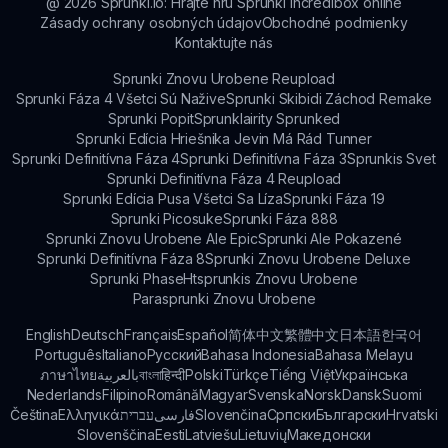
aktualizácie a vylepšenia hry, čím sa formuje
@
2026
Sprunki.io: Hrajte hru Sprunki Incredibox online
Zásady ochrany osobných údajov
Obchodné podmienky
budúcnosť Horúcich Sprunki Modifikácií a
Kontaktujte nás
zabezpečuje, že hlas komunity bude vypočutý.
Sprunki Znovu Urobene Reupload
Sprunki Fáza 4 Všetci Sú Nažive
Sprunki Skibidi Záchod Remake
Sprunki Popit
Sprunklairity Sprunked
Sprunki Edícia Hriešnika Jevin Má Rád Tunner
Sprunki Definitívna Fáza 4
Sprunki Definitívna Fáza 3
Sprunkis Svet
Sprunki Definitívna Fáza 4 Reupload
Sprunki Edícia Pusa Všetci Sa Líza
Sprunki Fáza 19
Sprunki Picosuke
Sprunki Fáza 888
Sprunki Znovu Urobene Ale Epic
Sprunki Ale Pokazené
Sprunki Definitívna Fáza 8
Sprunki Znovu Urobene Deluxe
Sprunki Phase
Htsprunkis Znovu Urobene
Parasprunki Znovu Urobene
English
Deutsch
Français
Español
简体中文
繁體中文
日本語
한국어
Português
Italiano
Русский
Bahasa Indonesia
Bahasa Melayu
ภาษาไทย
بالعربية
বাংলা
हिन्दी
Polski
Türkçe
Tiếng Việt
Українська
Nederlands
Filipino
Română
Magyar
Svenska
Norsk
Dansk
Suomi
Čeština
Ελληνικά
עברית
فارسی
Slovenčina
Српски
Български
Hrvatski
Slovenščina
Eesti
Latviešu
Lietuvių
Македонски