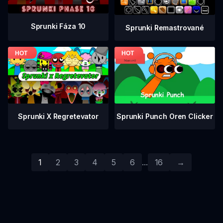
Sprunki Fáza 10
Sprunki Remastrované
Sprunki Punch Oren Clicker
Sprunki X Regretevator
1
2
3
4
5
6
...
16
→