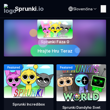
Sprunki
.
io
Slovenčina
Sprunki Fáza 0
Hrajte Hru Teraz
Sprunki Incredibox
Sprunki Dandyho Svet