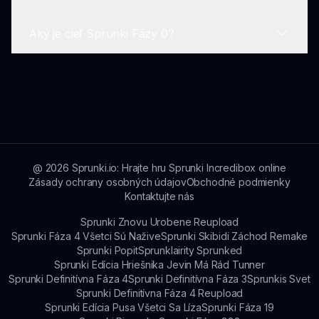
na prístup k svojim funkciám a komunite. Bez
internetu je prístup k zvukovým knihovniam
Aký je cieľ Sprunki Fázy 0?
obmedzený.
Áno! Sprunki Fáza 0 má živú komunitu hráčov,
ktorí zdieľajú svoje výtvory, spätnú väzbu a tipy.
Spojte sa s ostatnými hudobníkmi na sprunki.io!
Hlavným cieľom je vytvárať a baviť sa hudbou!
Sprunki Fáza 0 inšpiruje kreativitu
prostredníctvom preskúmavania zvukov a
interakcie s roztomilými postavami.
@
2026
Sprunki.io: Hrajte hru Sprunki Incredibox online
Zásady ochrany osobných údajov
Obchodné podmienky
Kontaktujte nás
Sprunki Znovu Urobene Reupload
Sprunki Fáza 4 Všetci Sú Nažive
Sprunki Skibidi Záchod Remake
Sprunki Popit
Sprunklairity Sprunked
Sprunki Edícia Hriešnika Jevin Má Rád Tunner
Sprunki Definitívna Fáza 4
Sprunki Definitívna Fáza 3
Sprunkis Svet
Sprunki Definitívna Fáza 4 Reupload
Sprunki Edícia Pusa Všetci Sa Líza
Sprunki Fáza 19