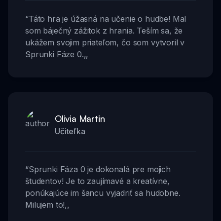
“
Táto hra je úžasná na učenie o hudbe! Mal
som báječný zážitok z hrania. Teším sa, že
ukážem svojim priateľom, čo som vytvoril v
Sprunki Fáze 0.
,,
Olivia Martin
Učiteľka
“
Sprunki Fáza 0 je dokonalá pre mojich
študentov! Je to zaujímavé a kreatívne,
ponúkajúce im šancu vyjadriť sa hudobne.
Milujem to!
,,