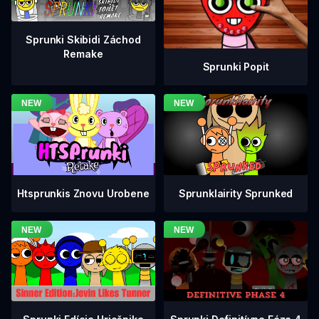
Sprunki Skibidi Záchod
Remake
Sprunki Popit
Htsprunkis Znovu Urobene
Sprunklairity Sprunked