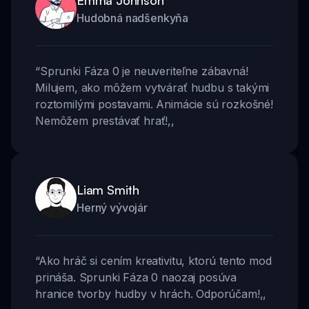
Emma Johnson
Hudobná nadšenkyňa
“
Sprunki Fáza 0 je neuveriteľne zábavná!
Milujem, ako môžem vytvárať hudbu s takými
roztomilými postavami. Animácie sú rozkošné!
Nemôžem prestávať hrať!
,,
Liam Smith
Herný vývojár
“
Ako hráč si cením kreativitu, ktorú tento mod
prináša. Sprunki Fáza 0 naozaj posúva
hranice tvorby hudby v hrách. Odporúčam!
,,