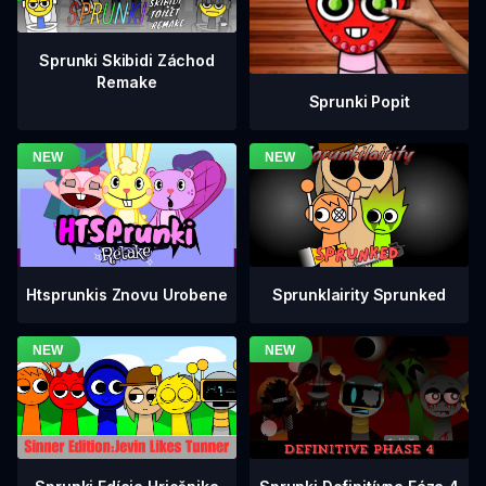
Sprunki Skibidi Záchod
Remake
Sprunki Popit
Htsprunkis Znovu Urobene
Sprunklairity Sprunked