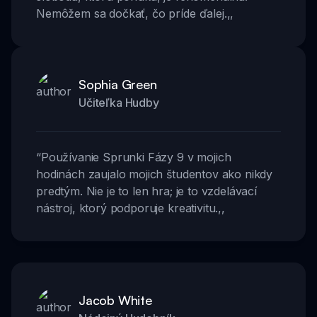
Nemôžem sa dočkať, čo príde ďalej.
,,
Sophia Green
Učiteľka Hudby
“
Používanie Sprunki Fázy 9 v mojich
hodinách zaujalo mojich študentov ako nikdy
predtým. Nie je to len hra; je to vzdelávací
nástroj, ktorý podporuje kreativitu.
,,
Jacob White