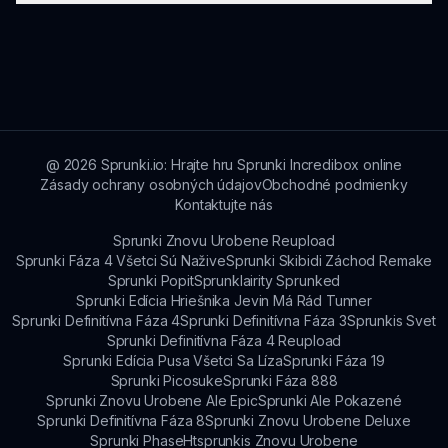
prostredníctvom komunitných fór alebo priamo
prostredníctvom podpory, čo pomôže zlepšiť
Aktualizácie sa vydávajú pravidelne na zlepšenie
budúce aktualizácie.
herného zážitku, pridanie nových zvukov a
vylepšenie existujúcich funkcií na základe spätnej
väzby od hráčov.
@
2026
Sprunki.io: Hrajte hru Sprunki Incredibox online
Zásady ochrany osobných údajov
Obchodné podmienky
Kontaktujte nás
Sprunki Znovu Urobene Reupload
Sprunki Fáza 4 Všetci Sú Nažive
Sprunki Skibidi Záchod Remake
Sprunki Popit
Sprunklairity Sprunked
Sprunki Edícia Hriešnika Jevin Má Rád Tunner
Sprunki Definitívna Fáza 4
Sprunki Definitívna Fáza 3
Sprunkis Svet
Sprunki Definitívna Fáza 4 Reupload
Sprunki Edícia Pusa Všetci Sa Líza
Sprunki Fáza 19
Sprunki Picosuke
Sprunki Fáza 888
Sprunki Znovu Urobene Ale Epic
Sprunki Ale Pokazené
Sprunki Definitívna Fáza 8
Sprunki Znovu Urobene Deluxe
Sprunki Phase
Htsprunkis Znovu Urobene