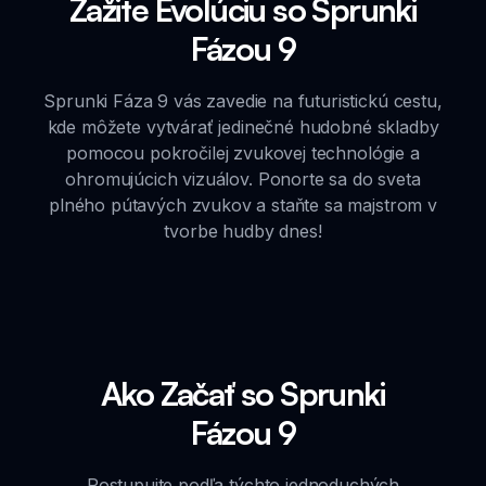
Zažite Evolúciu so Sprunki
Fázou 9
Sprunki Fáza 9 vás zavedie na futuristickú cestu,
kde môžete vytvárať jedinečné hudobné skladby
pomocou pokročilej zvukovej technológie a
ohromujúcich vizuálov. Ponorte sa do sveta
plného pútavých zvukov a staňte sa majstrom v
tvorbe hudby dnes!
Ako Začať so Sprunki
Fázou 9
Postupujte podľa týchto jednoduchých