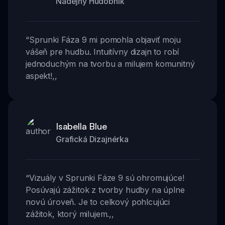
Nádejný Hudobník
“
Sprunki Fáza 9 mi pomohla objaviť moju
vášeň pre hudbu. Intuitívny dizajn to robí
jednoduchým na tvorbu a milujem komunitný
aspekt!
,,
Isabella Blue
Grafická Dizajnérka
“
Vizuály v Sprunki Fáze 9 sú ohromujúce!
Posúvajú zážitok z tvorby hudby na úplne
novú úroveň. Je to celkový pohlcujúci
zážitok, ktorý milujem.
,,