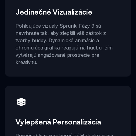
Jedinečné Vizualizácie
Pohlcujúce vizuály Sprunki Fázy 9 sú
navrhnuté tak, aby zlepšili váš zážitok z
tvorby hudby. Dynamické animácie a
ohromujúca grafika reagujú na hudbu, čím
vytvárajú angažované prostredie pre
kreativitu.
Vylepšená Personalizácia
Prispôsobte si svoj herný zážitok ako nikdy