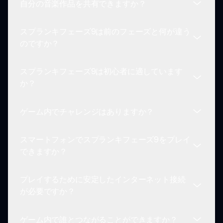
自分の音楽作品を共有できますか？
豊富なライブラリから音やループを選択して始めま
しょう。ドラッグ＆ドロップインターフェースを使
スプランキフェーズ9は前のフェーズと何が違う
ってオーディオ要素を混ぜ合わせてユニークなトラ
はい！スプランキフェーズ9はコミュニティの相互
のですか？
ックを作成します。
作用を促進しており、作品を共有したり、他のクリ
エイターの作品にフィードバックを提供することが
スプランキフェーズ9は初心者に適しています
できます。
スプランキフェーズ9は、未来的な音、新しいサウ
か？
ンド操作用の先進技術、そしてゲームプレイを大幅
に向上させるビジュアル要素を導入しています。
ゲーム内でチャレンジはありますか？
はい！ゲームはすべてのスキルレベルのために設計
されており、直感的なインターフェースが新しい人
スマートフォンでスプランキフェーズ9をプレイ
の探索を促進します。
はい、スプランキフェーズ9では、プレイヤーが音
できますか？
を試すことを誘う日々のチャレンジが導入され、参
加することで報酬を得ることができます。
プレイするために安定したインターネット接続
はい！スプランキフェーズ9は、音楽制作のために
が必要ですか？
スマートフォンを含むさまざまなプラットフォーム
でプレイできるように設計されています。
ゲーム内で誰とつながることができますか？