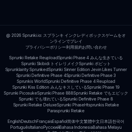
ゲーム体験を向上させ、新しい音と既存の機能をプ
レイヤーのフィードバックに基づいて改善するため
に、定期的にアップデートがリリースされます。
@
2026
Sprunki.io: スプランキ インクレディボックスゲームをオ
ンラインでプレイ
プライバシーポリシー
利用規約
お問い合わせ
Sprunki Retake Reupload
Sprunki Phase 4 みんな生きている
Sprunki Skibidi トイレリメイク
Sprunki ポピット
Sprunklairity Sprunked
Sprunki Sinner Edition Jevin Likes Tunner
Sprunki Definitive Phase 4
Sprunki Definitive Phase 3
Sprunkis World
Sprunki Definitive Phase 4 Reupload
Sprunki Kiss Edition みんなキスしている
Sprunki Phase 19
Sprunki Picosuke
Sprunki Phase 888
Sprunki Retake でもエピック
Sprunki でも壊れている
Sprunki Definitive Phase 8
Sprunki Retake Deluxe
Sprunki Phase
Htsprunkis Retake
Parasprunki Retake
English
Deutsch
Français
Español
简体中文
繁體中文
日本語
한국어
Português
Italiano
Русский
Bahasa Indonesia
Bahasa Melayu