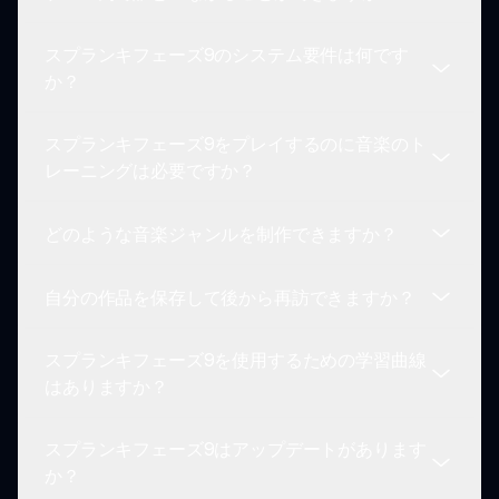
オフラインでプレイできますが、オンラインに接続
することで、作品を共有したりコミュニティ機能に
スプランキフェーズ9のシステム要件は何です
参加することができます。
スプランキフェーズ9は活気あるコミュニティを育
か？
てており、他のクリエイターとつながり、作品を共
有し、他の人からインスピレーションを得ることが
スプランキフェーズ9をプレイするのに音楽のト
できます。
スプランキフェーズ9はさまざまなデバイスでプレ
レーニングは必要ですか？
イできます。最適な体験のために、十分なストレー
ジスペースと安定したインターネット接続を確保し
どのような音楽ジャンルを制作できますか？
てください。
正式な音楽のトレーニングは必要ありません。ゲー
ムはユーザーフレンドリーで直感的であり、誰でも
自分の作品を保存して後から再訪できますか？
バックグラウンドを問わず音楽を作成できます。
スプランキフェーズ9で多くのジャンルを探求で
き、多様な音のライブラリがさまざまな音楽スタイ
スプランキフェーズ9を使用するための学習曲線
ルに対応しています。
はい、あなたの作品は保存でき、いつでも再訪して
はありますか？
修正することができます。
スプランキフェーズ9はアップデートがあります
直感的なデザインのおかげで、学習曲線は最小限で
か？
す。すぐにメカニクスを理解し、簡単に音楽を作成