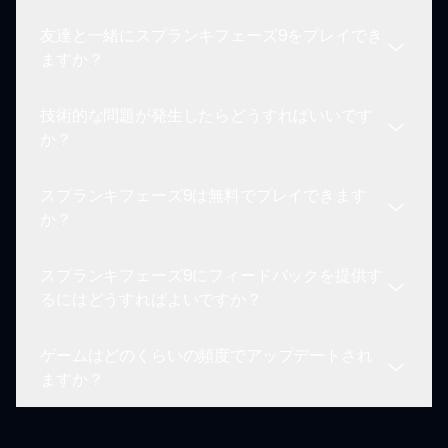
し始めることができます。
友達と一緒にスプランキフェーズ9をプレイでき
スプランキフェーズ9の開発チームは継続的な改善
ますか？
にコミットしており、新機能や音の要素を紹介する
定期的なアップデートを期待できます。
技術的な問題が発生したらどうすればいいです
はい！ゲームは主にシングルプレイヤーですが、作
か？
品を共有したり、コミュニティイベントに一緒に参
加することでコラボレーションできます。
スプランキフェーズ9は無料でプレイできます
技術的な問題が発生した場合には、スプランキサポ
か？
ートチームがサポートを提供しています。トラブル
シューティングのために連絡してください。
スプランキフェーズ9にフィードバックを提供す
はい、スプランキフェーズ9は無料でプレイできま
るにはどうすればよいですか？
すが、一部の機能はゲーム内購入で利用できる場合
があります。
ゲームはどのくらいの頻度でアップデートされ
コミュニティフォーラムやサポートチャンネルを通
ますか？
じてフィードバックを提供することで、今後のアッ
プデートの改善に役立ててください。