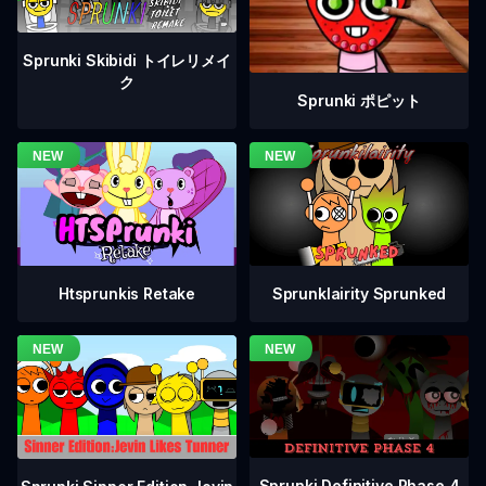
Sprunki Skibidi トイレリメイ
ク
Sprunki ポピット
Htsprunkis Retake
Sprunklairity Sprunked
Sprunki Definitive Phase 4