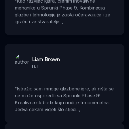
“
Kao razvijač igara, cijenim inovativne
mehanike u Sprunki Phase 9. Kombinacija
glazbe i tehnologije je zaista očaravajuća i za
igrače i za stvaratelje.
,,
Liam Brown
DJ
“
Istražio sam mnoge glazbene igre, ali ništa se
ne može usporediti sa Sprunki Phase 9!
Kreativna sloboda koju nudi je fenomenalna.
Jedva čekam vidjeti što slijedi.
,,