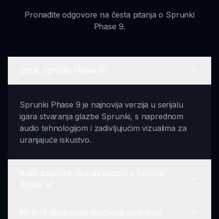
Pronađite odgovore na česta pitanja o Sprunki
Phase 9.
Što je Sprunki Phase 9?
Sprunki Phase 9 je najnovija verzija u serijalu
igara stvaranja glazbe Sprunki, s naprednom
audio tehnologijom i zadivljujućim vizualima za
uranjajuće iskustvo.
Kako započeti stvarati glazbu u Sprunki
Phase 9?
Mogu li dijeliti svoja glazbena stvaranja?
Započnite odabiranjem zvukova i loopova iz