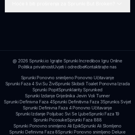
Hoće li biti proširenja za Sprunki But Broken?
zajednice.
Možete dijeliti svoje kreacije iz Sprunki But
Broken na raznim online forumima, društvenim
mrežama i unutar namjenskih kanala zajednice
Postoje rasprave o mogućim proširenjima za
igre!
Sprunki But Broken, povećavajući zabavu dok
se zadržava osnovna čar igre.
@
2026
Sprunki.io: Igrajte Sprunki Incredibox Igru Online
Politika privatnosti
Uvjeti i odredbe
Kontaktirajte nas
Sprunki Ponovno snimljeno Ponovno Učitavanje
Sprunki Faza 4 Svi Su Živi
Sprunki Skibidi Toalet Ponovna Izrada
Sprunki Popit
Sprunklairity Sprunked
Sprunki Izdanje Griješnika Jevin Voli Tunner
Sprunki Definivna Faza 4
Sprunki Definitivna Faza 3
Sprunkis Svijet
Sprunki Definivna Faza 4 Ponovno Učitavanje
Sprunki Izdanje Poljubac Svi Se Ljube
Sprunki Faza 19
Sprunki Picosuke
Sprunki Faza 888
Sprunki Ponovno snimljeno Ali Epik
Sprunki Ali Slomljeno
Sprunki Definivna Faza 8
Sprunki Ponovno snimljeno Deluxe