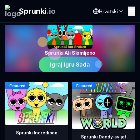
Sprunki
.
io
Hrvatski
Sprunki Ali Slomljeno
Igraj Igru Sada
Sprunki Incredibox
Sprunki Dandy-svijet