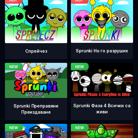
Sprunki Но го разруших
Спрейчез
Sprunki Фаза 4 Всички са
Sprunki Преправяне
живи
Преиздаване