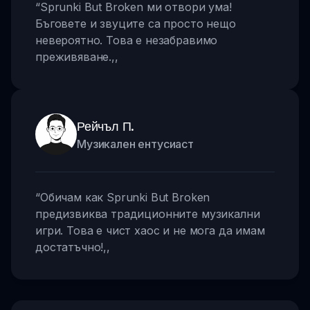
“
Sprunki But Broken ми отвори ума!
Бъговете и звуците са просто нещо
невероятно. Това е незабравимо
преживяване.
,,
Рейчъл П.
Музикален ентусиаст
“
Обичам как Sprunki But Broken
предизвиква традиционните музикални
игри. Това е чист хаос и не мога да имам
достатъчно!
,,