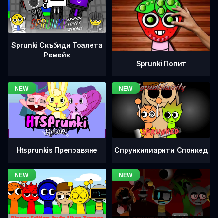
Sprunki Скъбиди Тоалета
Ремейк
Sprunki Попит
Htsprunkis Преправяне
Спрункилиарити Спонкед