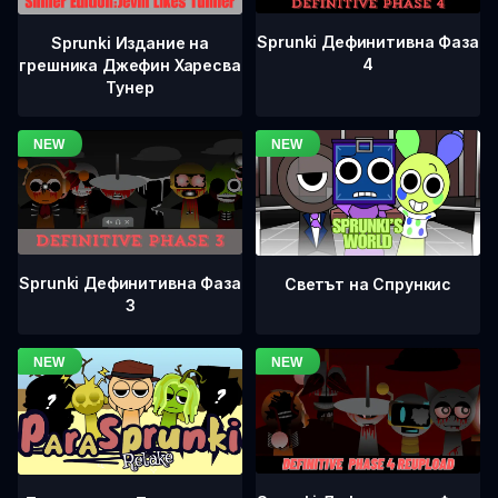
Sprunki Дефинитивна Фаза
Sprunki Издание на
4
грешника Джефин Харесва
Тунер
Sprunki Дефинитивна Фаза
Светът на Спрункис
3