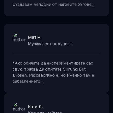
създавам мелодии от неговите бъгове.
,,
Мат Р.
Музикален продуцент
“
Ако обичате да експериментирате със
звук, трябва да опитате Sprunki But
Broken. Разхвърляно е, но именно там е
забавлението!
,,
Кати Л.
Касуален геймер