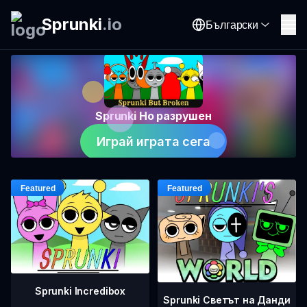
Sprunki
.
io
Български
Sprunki Но разрушен
Играй играта сега
Sprunki Incredibox
Sprunki Светът на Данди