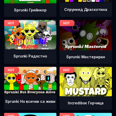
Спрункед Драскотина
Sprunki Грийнкор
Sprunki Радостно
Sprunki Мастериран
Sprunki Но всички са живи
Incredibox Горчица