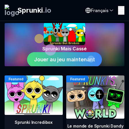
Sprunki
.
io
Français
Sprunki Mais Cassé
Jouer au jeu maintenant
Sprunki Incredibox
Le monde de Sprunki Dandy