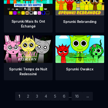
Sprunki Mais Ils Ont
Sprunki Rebranding
Échangé
Sprunki Temps de Nuit
Sprunki Owakcx
Redessiné
1
2
3
4
5
6
...
16
→