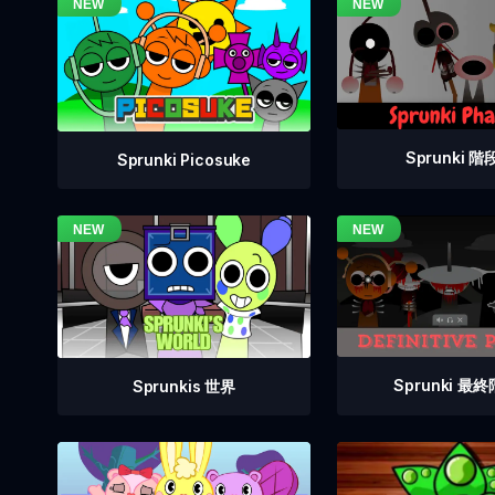
Sprunki 階段
Sprunki Picosuke
Sprunki 最終
Sprunkis 世界