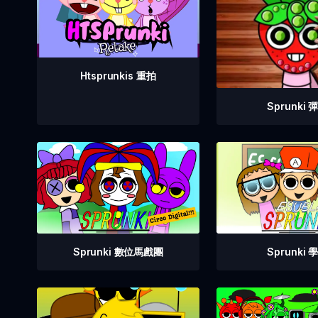
Htsprunkis 重拍
Sprunki 
Sprunki 數位馬戲團
Sprunki 