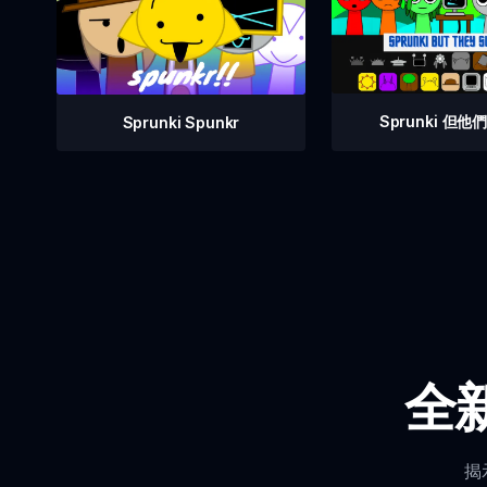
Sprunki 但
Sprunki Spunkr
全新
揭