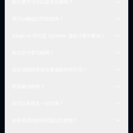
有什麼方法可以提供反饋嗎？
您可以加入線上論壇、社交媒體群組或在 sprunki.io
的遊戲社區區域與其他玩家聯繫，分享您的音樂。
我可以離線訪問遊戲嗎？
鼓勵提出反饋！玩家可以通過網站上的聯繫部分分享
他們的想法和改進建議。
Abgerny 但它是 Sprinkle 適合什麼年齡組？
不幸的是，Abgerny 但它是 Sprinkle 需要網絡訪問
才能播放，因為它具有在線共享和社區互動的功能。
有社交分享功能嗎？
這款遊戲適合所有年齡層，因此非常適合家庭和尋求
創意樂趣的個人選擇。
這款遊戲與其他音樂遊戲有何不同？
是的！您可以輕鬆地將您的音樂作品直接分享至社交
媒體平台，以展示您的創意。
有隱藏功能嗎？
螺旋主題、充滿活力的美學和獨特的聲音風景使
Abgerny 但它是 Sprinkle 與眾不同，創造出一個愉
我可以和朋友一起玩嗎？
快且引人入勝的音樂創作體驗。
探索遊戲通常會發現新循環和角色。請保持實驗，以
發現所有增強您的遊戲體驗的美妙驚喜！
如果我遇到技術問題該怎麼辦？
目前，Abgerny 但它是 Sprinkle 是一個單人遊戲體
驗，但您可以與朋友分享您的創作以獲得合作的樂