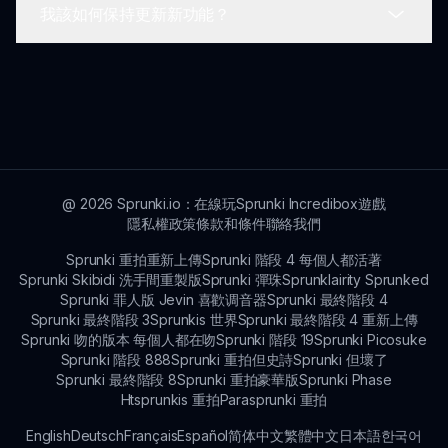
我該如何保持更新新功能？
趣。
如果您遇到任何技術困難，您可以查看常見問題部分
或通過 sprunki.io 網站聯繫支持來獲取幫助。
要了解最新更新，請加入遊戲的社區頻道或訂閱
sprunki.io 網站上的新聞通訊，以獲取有關新功能和
內容的通知。
@
2026
Sprunki.io：在線玩Sprunki Incredibox遊戲
隱私權政策
條款和條件
聯絡我們
Sprunki 重拍重新上傳
Sprunki 階段 4 每個人都活著
Sprunki Skibidi 洗手間重製版
Sprunki 彈珠
Sprunklairity Sprunked
Sprunki 罪人版 Jevin 喜歡调音器
Sprunki 最終階段 4
Sprunki 最終階段 3
Sprunkis 世界
Sprunki 最終階段 4 重新上傳
Sprunki 吻的版本 每個人都在吻
Sprunki 階段 19
Sprunki Picosuke
Sprunki 階段 888
Sprunki 重拍但史詩
Sprunki 但壞了
Sprunki 最終階段 8
Sprunki 重拍豪華版
Sprunki Phase
Htsprunkis 重拍
Parasprunki 重拍
English
Deutsch
Français
Español
简体中文
繁體中文
日本語
한국어