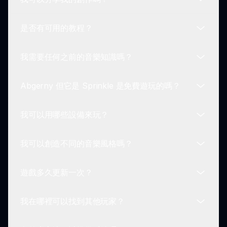
要玩，選擇您想要的角色，使用拖放選項來排列聲
音，然後開始混合循環創造朗朗上口的旋律。開始很
是否有可用的教程？
簡單，探索也有趣！
當然可以！一旦您完成您的音樂作品，您可以輕鬆保
存並與社區分享，讓其他人享受您的創意努力。
我需要任何之前的音樂知識嗎？
是的，有教程和指南可幫助您瀏覽遊戲功能並提高您
的音樂製作技能。您可以在遊戲內或官方網站找到這
Abgerny 但它是 Sprinkle 是免費遊玩的嗎？
些資源。
不需要！Abgerny 但它是 Sprinkle 設計得易於所有
人使用，讓任何人都能體驗音樂創作的樂趣。
我可以用哪些設備來玩？
是的，這個遊戲是免費的！您只需訪問網站
sprunki.io 即可開始享受音樂創作之旅。
我可以創造不同的音樂風格嗎？
Abgerny 但它是 Sprinkle 可以在大多數具有網絡訪
問的設備上玩，包括桌面電腦、平板電腦和智能手
遊戲多久更新一次？
機。
當然可以！這款遊戲允許多種聲音和循環，因此您可
以根據您的喜好進行實驗並創造不同的音樂風格。
我在哪裡可以找到其他玩家？
遊戲會定期更新，添加新角色、聲音和功能，為玩家
提供新鮮和令人興奮的體驗。