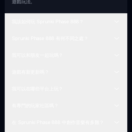
遊戲玩法。
我該如何玩 Sprunki Phase 888？
Sprunki Phase 888 有何不同之處？
玩 Sprunki Phase 888 涉及選擇角色、排列節拍以
及創作反映更黑暗氛圍的複雜曲目。完成後分享你的
我可以和朋友一起玩嗎？
創作！
Sprunki Phase 888 增強了恐怖美學，並融入了更
多複雜的聲音元素，這些元素在創造上挑戰玩家，使
遊戲有新更新嗎？
其成為一種與其他模組截然不同的體驗。
可以！Sprunki Phase 888 提供多人選項，允許玩
家與他人互動和合作，豐富恐怖音樂創作體驗。
我可以在哪些平台上玩？
當然！Sprunki Phase 888 定期收到更新，確保新
的功能和改進，使遊戲過程保持新鮮和創新。
有專門的玩家社區嗎？
Sprunki Phase 888 可在 sprunki.io 網上遊玩，方
便在各種設備上使用網路連接。
在 Sprunki Phase 888 中創作音樂有多難？
是的，Sprunki Phase 888 有一個活躍的玩家社