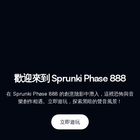
歡迎來到 Sprunki Phase 888
在 Sprunki Phase 888 的創意陰影中潛入，這裡恐怖與音
樂創作相遇。立即遊玩，探索黑暗的聲音風景！
立即遊玩