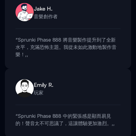
Jake H.
音樂創作者
“
Sprunki Phase 888 將音樂製作提升到了全新
水平，充滿恐怖主題。我從未如此激動地製作音
樂！
,,
Emily R.
玩家
“
Sprunki Phase 888 中的緊張感是顯而易見
的！聲音太不可思議了，這讓體驗更加激烈。
,,