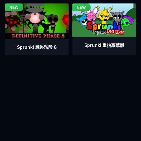
Sprunki 重拍豪華版
Sprunki 最終階段 8