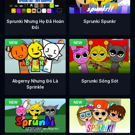
Sprunki Nhưng Họ Đã Hoán
Sprunki Spunkr
Đổi
Abgerny Nhưng Đó Là
Sprunki Sống Sót
Sprinkle