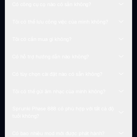
Có công cụ cọ nào có sẵn không?
tảng xã hội khác nhau.
Mặc dù Sprunki Phase 888 đặt ra thử thách
thông qua các chủ đề kinh dị, gameplay được
Tôi có thể lưu công việc của mình không?
thiết kế để dễ dàng tiếp cận cho người chơi ở tất
Sprunki Phase 888 cung cấp một loạt các công
cả các trình độ kỹ năng, cho phép mọi người
cụ cọ để giúp người dùng thiết kế âm cảnh của
đều có thể tận hưởng quá trình sáng tạo.
Tôi có cần mua gì không?
họ. Hãy thử nghiệm với các công cụ khác nhau
Có, bạn có thể lưu các sáng tạo âm nhạc của
để truyền cảm hứng cho các tác phẩm độc đáo.
mình trong Sprunki Phase 888 và dễ dàng chia
Có hỗ trợ hướng dẫn nào không?
sẻ chúng với bạn bè, cung cấp một cách tuyệt
Sprunki Phase 888 là miễn phí để chơi trên
vời để giới thiệu phong cách độc đáo của bạn.
sprunki.io, có nghĩa là bạn có thể tận hưởng tất
Có tùy chọn cài đặt nào có sẵn không?
cả các tính năng của nó mà không cần phải mua
Có, Sprunki Phase 888 cung cấp các hướng dẫn
sắm gì.
và tài liệu giúp bạn làm quen với các động lực
Tôi có thể gửi âm nhạc của mình không?
của game, giúp người mới dễ dàng hiểu và tham
Người chơi có thể tùy chỉnh nhiều cài đặt để cải
gia.
thiện trải nghiệm gameplay của họ, tập trung vào
Sprunki Phase 888 có phù hợp với tất cả độ
chất lượng âm thanh, hiệu ứng hình ảnh và
Người chơi có thể giới thiệu các sáng tác của
tuổi không?
nhiều hơn nữa trong Sprunki Phase 888.
mình thông qua các nền tảng cộng đồng nơi họ
có thể nhận phản hồi và tương tác với những
Có bao nhiêu mod mới được phát hành?
nhạc sĩ khác.