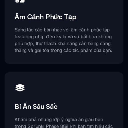
Âm Cảnh Phức Tạp
Sáng tác các bài nhạc với âm cảnh phức tạp
featuring nhịp điệu kỳ lạ và sự bất hòa không
phù hợp, thử thách khả năng cân bằng căng
thẳng và giải tỏa trong các tác phẩm của bạn.
Bí Ẩn Sâu Sắc
Khám phá những lớp ý nghĩa ẩn giấu bên
trong Sprunki Phase 888 khi bạn tìm hiểu các