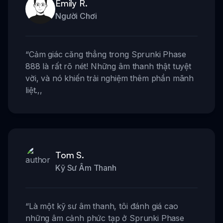
Emily R.
Người Chơi
“
Cảm giác căng thẳng trong Sprunki Phase
888 là rất rõ nét! Những âm thanh thật tuyệt
vời, và nó khiến trải nghiệm thêm phần mãnh
liệt.
,,
Tom S.
Kỹ Sư Âm Thanh
“
Là một kỹ sư âm thanh, tôi đánh giá cao
những âm cảnh phức tạp ở Sprunki Phase