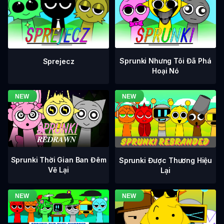
Sprunki Nhưng Tôi Đã Phá
Sprejecz
Hoại Nó
Sprunki Thời Gian Ban Đêm
Sprunki Được Thương Hiệu
Vẽ Lại
Lại