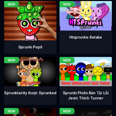
Htsprunkis Retake
Sprunki Popit
Sprunklairity Được Sprunked
Sprunki Phiên Bản Tội Lỗi
Jevin Thích Tunner