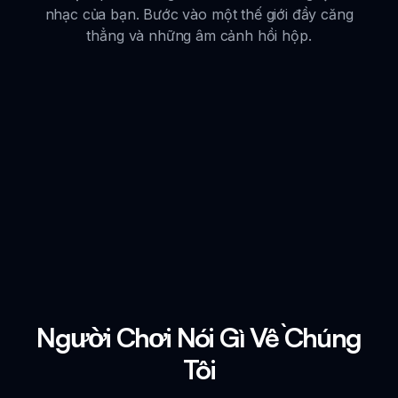
nhạc của bạn. Bước vào một thế giới đầy căng
thẳng và những âm cảnh hồi hộp.
Người Chơi Nói Gì Về Chúng
Tôi