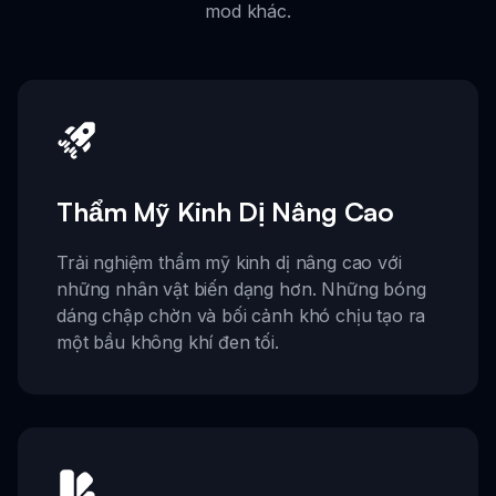
mod khác.
Thẩm Mỹ Kinh Dị Nâng Cao
Trải nghiệm thẩm mỹ kinh dị nâng cao với
những nhân vật biến dạng hơn. Những bóng
dáng chập chờn và bối cảnh khó chịu tạo ra
một bầu không khí đen tối.