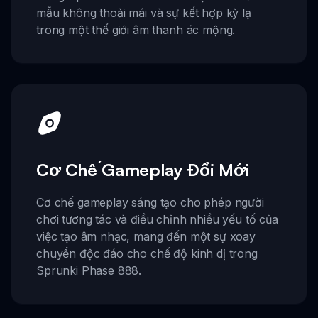
mẫu không thoải mái và sự kết hợp kỳ lạ
trong một thế giới âm thanh ác mộng.
Cơ Chế Gameplay Đổi Mới
Cơ chế gameplay sáng tạo cho phép người
chơi tương tác và điều chỉnh nhiều yếu tố của
việc tạo âm nhạc, mang đến một sự xoay
chuyển độc đáo cho chế độ kinh dị trong
Sprunki Phase 888.