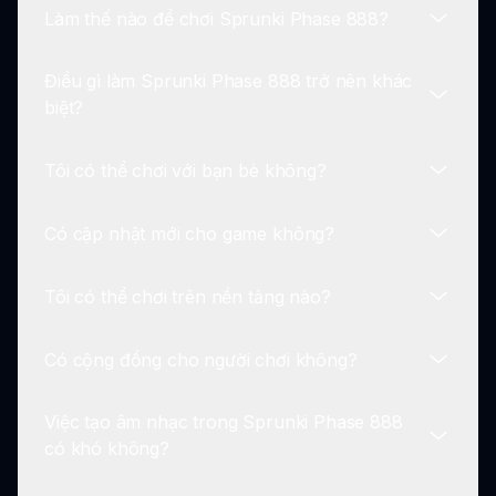
Làm thế nào để chơi Sprunki Phase 888?
Điều gì làm Sprunki Phase 888 trở nên khác
Chơi Sprunki Phase 888 liên quan đến việc chọn
biệt?
nhân vật, sắp xếp nhịp điệu và sáng tạo các bài
nhạc phức tạp phản ánh bầu không khí u ám
Tôi có thể chơi với bạn bè không?
hơn. Chia sẻ các tác phẩm của bạn khi hoàn tất!
Sprunki Phase 888 nâng cao thẩm mỹ kinh dị và
kết hợp các yếu tố âm thanh phức tạp hơn
Có cập nhật mới cho game không?
thách thức người chơi sáng tạo, tạo nên một trải
Có! Sprunki Phase 888 có các tùy chọn đa
nghiệm khác biệt so với các mod khác.
người chơi cho phép người chơi tương tác và hợp
Tôi có thể chơi trên nền tảng nào?
tác với nhau, làm phong phú thêm trải nghiệm
Chắc chắn rồi! Sprunki Phase 888 nhận được
sáng tạo âm nhạc kinh dị.
các bản cập nhật thường xuyên, đảm bảo các
Có cộng đồng cho người chơi không?
tính năng và cải tiến mới giữ cho gameplay thú vị
Sprunki Phase 888 có sẵn để chơi trực tuyến
và sáng tạo.
thông qua sprunki.io, làm cho nó có thể truy cập
Việc tạo âm nhạc trong Sprunki Phase 888
trên nhiều thiết bị có kết nối internet.
Có, có một cộng đồng người chơi Sprunki Phase
có khó không?
888 năng động chia sẻ trải nghiệm, các bản
nhạc và hiểu biết sáng tạo của họ trên nhiều nền