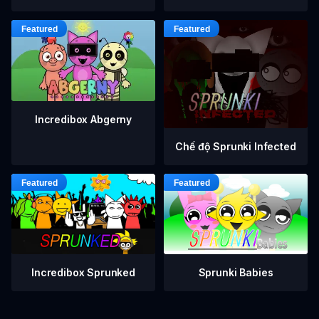
Incredibox Abgerny
Chế độ Sprunki Infected
Incredibox Sprunked
Sprunki Babies