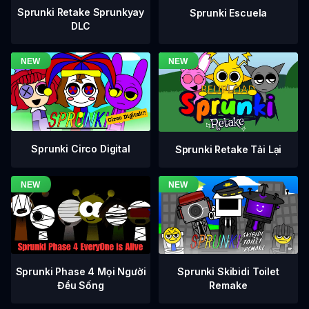
Sprunki Retake Sprunkyay
Sprunki Escuela
DLC
Sprunki Circo Digital
Sprunki Retake Tải Lại
Sprunki Phase 4 Mọi Người
Sprunki Skibidi Toilet
Đều Sống
Remake