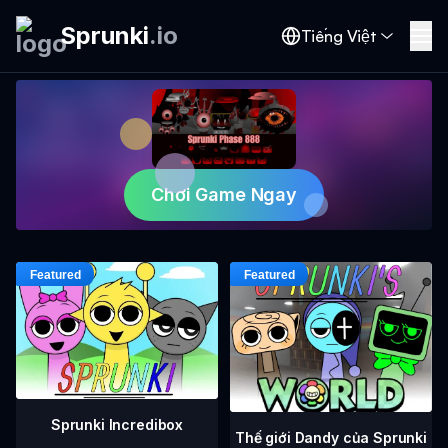
Sprunki
.
io
Tiếng Việt
Chơi Game Ngay
Sprunki Incredibox
Thế giới Dandy của Sprunki