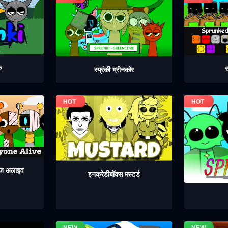
क
स
स्प्रंकी ग्रीनकोर
 इज अलाइव
इनक्रेडीबॉक्स मस्टर्ड