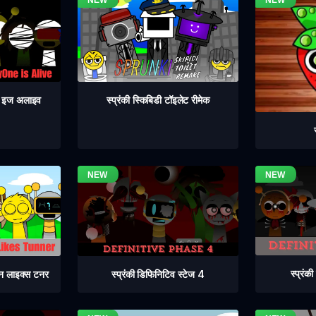
वन इज अलाइव
स्प्रंकी स्किबिडी टॉइलेट रीमेक
स्प्रंक
स्प्रंकी डिफिनिटिव स्टेज 4
िन लाइक्स टनर