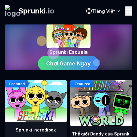
Sprunki
.
io
Tiếng Việt
Sprunki Escuela
Chơi Game Ngay
Sprunki Incredibox
Thế giới Dandy của Sprunki