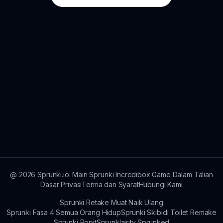
@
2026
Sprunki.io: Main Sprunki Incredibox Game Dalam Talian
Dasar Privasi
Terma dan Syarat
Hubungi Kami
Sprunki Retake Muat Naik Ulang
Sprunki Fasa 4 Semua Orang Hidup
Sprunki Skibidi Toilet Remake
Sprunki Popit
Sprunklairity Sprunked