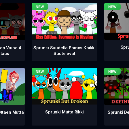
Spru
nen Vaihe 4
Sprunki Suudella Painos Kaikki
ataus
Suutelevat
Sprunki Mutta Rikki
Sprunki De
Ottaen Mutta