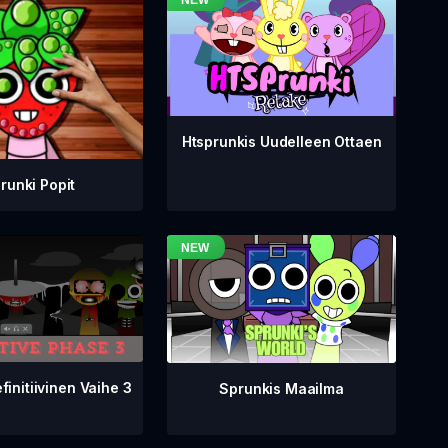
Htsprunkis Uudelleen Ottaen
runki Popit
finitiivinen Vaihe 3
Sprunkis Maailma