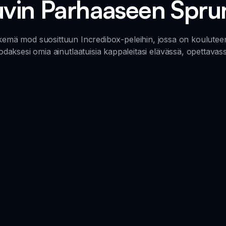
huvin Parhaaseen Spru
mä mod suosittuun Incredibox-peleihin, jossa on kouluteemai
odaksesi omia ainutlaatuisia kappaleitasi elävässä, opettava