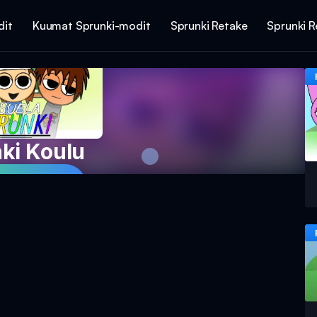
dit
Kuumat Sprunki-modit
Sprunki Retake
Sprunki R
ki Koulu
 peliä nyt