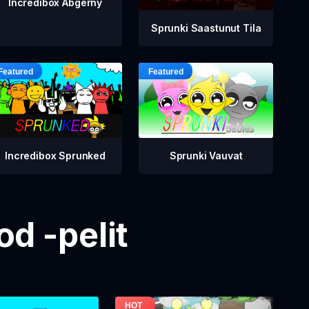
Incredibox Abgerny
Sprunki Saastunut Tila
Incredibox Sprunked
Sprunki Vauvat
d -pelit