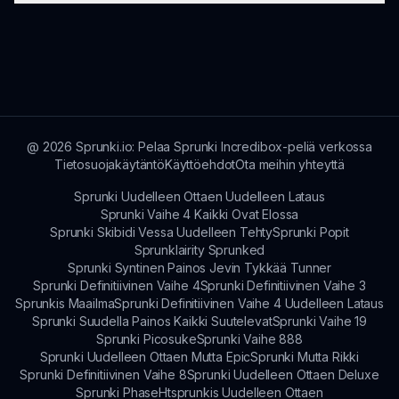
päivityksiin.
tarjoamaan mukaansatempaavaa pelikokemusta
sen sijaan, että palkittaisiin, mutta pelaajat voivat
Koska Sprunki Kiss Edition on verkkoselainpeli,
nauttia jokaisen session tuomasta hauskuudesta
erityisiä järjestelmävaatimuksia ei ole; mikä
ja luovuudesta.
tahansa laite, jossa on internet-yhteys, voi tukea
peliä.
@
2026
Sprunki.io: Pelaa Sprunki Incredibox-peliä verkossa
Tietosuojakäytäntö
Käyttöehdot
Ota meihin yhteyttä
Sprunki Uudelleen Ottaen Uudelleen Lataus
Sprunki Vaihe 4 Kaikki Ovat Elossa
Sprunki Skibidi Vessa Uudelleen Tehty
Sprunki Popit
Sprunklairity Sprunked
Sprunki Syntinen Painos Jevin Tykkää Tunner
Sprunki Definitiivinen Vaihe 4
Sprunki Definitiivinen Vaihe 3
Sprunkis Maailma
Sprunki Definitiivinen Vaihe 4 Uudelleen Lataus
Sprunki Suudella Painos Kaikki Suutelevat
Sprunki Vaihe 19
Sprunki Picosuke
Sprunki Vaihe 888
Sprunki Uudelleen Ottaen Mutta Epic
Sprunki Mutta Rikki
Sprunki Definitiivinen Vaihe 8
Sprunki Uudelleen Ottaen Deluxe
Sprunki Phase
Htsprunkis Uudelleen Ottaen