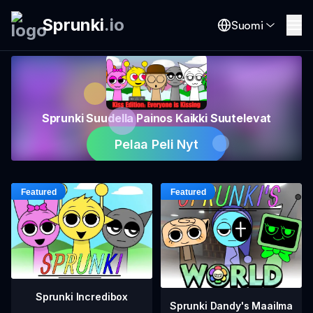
Sprunki
.
io
Suomi
Sprunki Suudella Painos Kaikki Suutelevat
Pelaa Peli Nyt
Sprunki Incredibox
Sprunki Dandy's Maailma