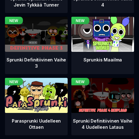
4
Jevin Tykkää Tunner
Sprunki Definitiivinen Vaihe
Sprunkis Maailma
3
Sprunki Definitiivinen Vaihe
Parasprunki Uudelleen
4 Uudelleen Lataus
Ottaen