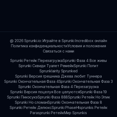
сосредоточена на предоставлении
увлекательного игрового опыта, а не на
Поскольку Sprunki Kiss Edition является веб-
наградах, но игроки могут наслаждаться
игрой, нет специфических системных
весельем и креативом, который приносит
требований; любое устройство с интернет-
каждая игровая сессия.
соединением может поддерживать игру.
@
2026
Sprunki.io: Играйте в Sprunki Incredibox онлайн
Политика конфиденциальности
Условия и положения
Связаться с нами
Sprunki Ретейк Перезагрузка
Sprunki Фаза 4 Все живы
Sprunki Сквиди Туалет Ремейк
Sprunki Попит
Sprunklairity Sprunked
Sprunki Версия грешника Джева любит Туннера
Sprunki Окончательная Фаза 4
Sprunki Окончательная Фаза 3
Sprunki Окончательная Фаза 4 Перезагрузка
Sprunki Версия поцелуя Все целуются
Sprunki Фаза 19
Sprunki Пикосукэ
Sprunki Фаза 888
Sprunki Ретейк Но Эпик
Sprunki Но сломан
Sprunki Окончательная Фаза 8
Sprunki Ретейк Делюкс
Sprunki Phase
Htsprunkis Ретейк
Parasprunki Ретейк
Мир Sprunkis