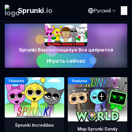
Sprunki
.
io
Русский
Sprunki Версия поцелуя Все целуются
Играть сейчас
Sprunki Incredibox
Мир Sprunki Dandy