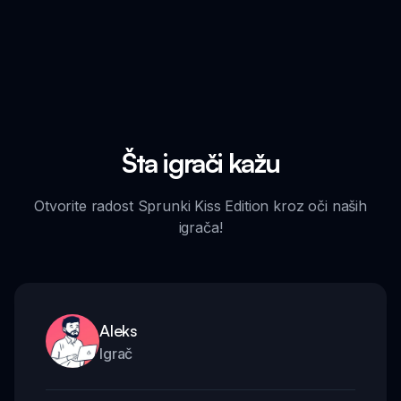
Šta igrači kažu
Otvorite radost Sprunki Kiss Edition kroz oči naših
igrača!
Aleks
Igrač