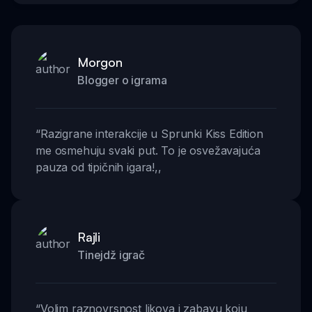
Morgon
Blogger o igrama
“
Razigrane interakcije u Sprunki Kiss Edition
me osmehuju svaki put. To je osvežavajuća
pauza od tipičnih igara!
,,
Rajli
Tinejdž igrač
“
Volim raznovrsnost likova i zabavu koju