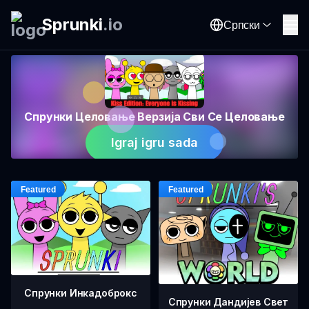
Sprunki
.
io
Српски
Спрунки Целовање Верзија Сви Се Целовање
Igraj igru sada
Спрунки Инкадоброкс
Спрунки Дандијев Свет