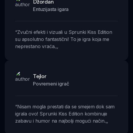
Džordan
Entuzijasta igara
“
Zvučni efekti i vizuali u Sprunki Kiss Edition
su apsolutno fantastični! To je igra koja me
neprestano vraća.
,,
Tejlor
Povremeni igrač
“
Nisam mogla prestati da se smejem dok sam
igrala ovo! Sprunki Kiss Edition kombinuje
zabavu i humor na najbolji mogući način.
,,