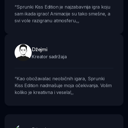
“
Sprunki Kiss Edition je najzabavnija igra koju
sam ikada igrao! Animacije su tako smešne, a
svi vole razigranu atmosferu.
,,
Džejmi
Kreator sadržaja
“
Kao obožavalac neobičnih igara, Sprunki
Kiss Edition nadmašuje moja očekivanja. Volim
koliko je kreativna i vesela!
,,