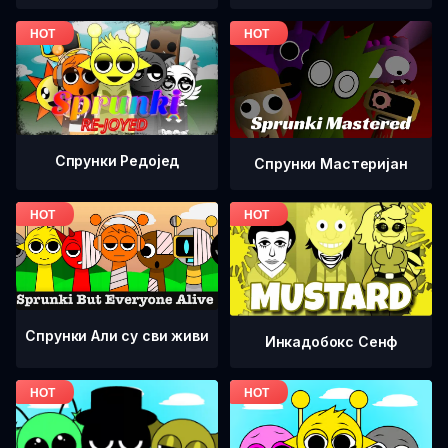
Спрунки Редоjед
Спрунки Мастеријан
Спрунки Али су сви живи
Инкадобокс Сенф