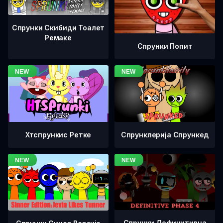
Спрунки Скибиди Тоалет
Ремаке
Спрунки Попит
Хтспрункис Ретке
Спрунклерија Спрункед
Спрунки Дефинитивна