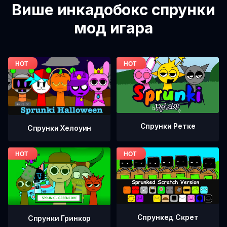
Више инкадобокс спрунки
мод игара
Спрунки Ретке
Спрунки Хелоуин
Спрункед Скрет
Спрунки Гринкор