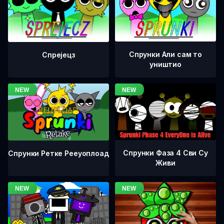
Спрунки Али сам то
Спрејецз
уништио
Спрунки Фаза 4 Сви Су
Спрунки Ретке Рееуоплоад
Живи