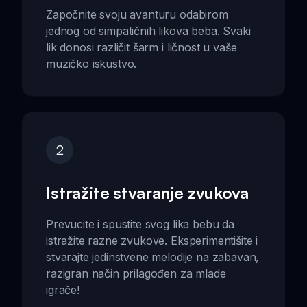
Započnite svoju avanturu odabirom
jednog od simpatičnih likova beba. Svaki
lik donosi različit šarm i ličnost u vaše
muzičko iskustvo.
2
Istražite stvaranje zvukova
Prevucite i spustite svog lika bebu da
istražite razne zvukove. Eksperimentišite i
stvarajte jedinstvene melodije na zabavan,
razigran način prilagođen za mlade
igrače!