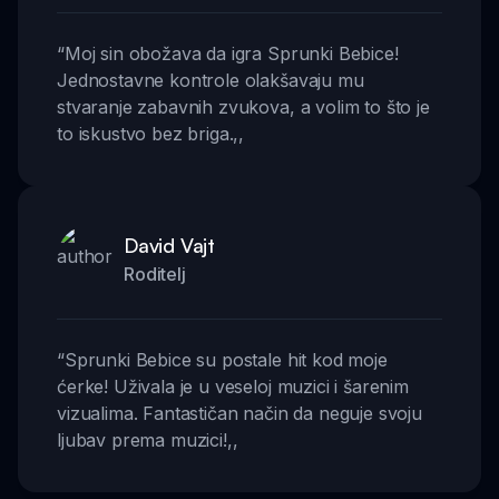
“
Moj sin obožava da igra Sprunki Bebice!
Jednostavne kontrole olakšavaju mu
stvaranje zabavnih zvukova, a volim to što je
to iskustvo bez briga.
,,
David Vajt
Roditelj
“
Sprunki Bebice su postale hit kod moje
ćerke! Uživala je u veseloj muzici i šarenim
vizualima. Fantastičan način da neguje svoju
ljubav prema muzici!
,,