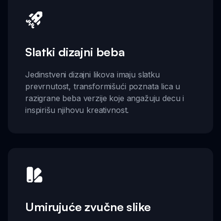
Slatki dizajni beba
Jedinstveni dizajni likova imaju slatku
prevrnutost, transformišući poznata lica u
razigrane beba verzije koje angažuju decu i
inspirišu njihovu kreativnost.
Umirujuće zvučne slike