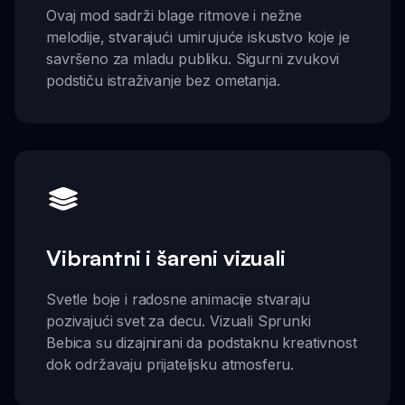
Ovaj mod sadrži blage ritmove i nežne
melodije, stvarajući umirujuće iskustvo koje je
savršeno za mladu publiku. Sigurni zvukovi
podstiču istraživanje bez ometanja.
Vibrantni i šareni vizuali
Svetle boje i radosne animacije stvaraju
pozivajući svet za decu. Vizuali Sprunki
Bebica su dizajnirani da podstaknu kreativnost
dok održavaju prijateljsku atmosferu.