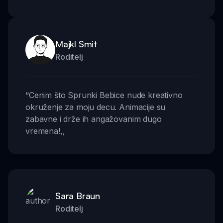
Majkl Smit
Roditelj
“
Cenim što Sprunki Bebice nude kreativno
okruženje za moju decu. Animacije su
zabavne i drže ih angažovanim dugo
vremena!
,,
Sara Braun
Roditelj