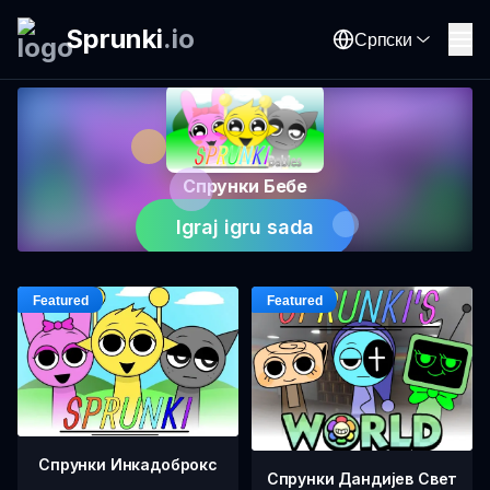
Sprunki
.
io
Српски
Спрунки Бебе
Igraj igru sada
Спрунки Инкадоброкс
Спрунки Дандијев Свет