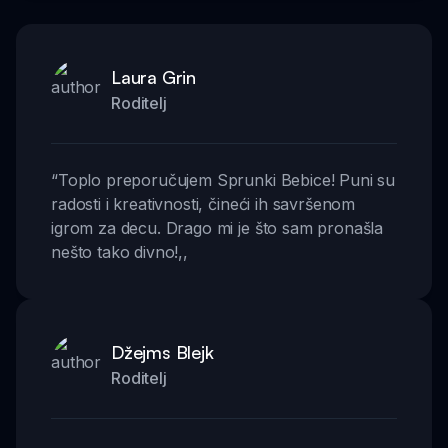
Laura Grin
Roditelj
“
Toplo preporučujem Sprunki Bebice! Puni su
radosti i kreativnosti, čineći ih savršenom
igrom za decu. Drago mi je što sam pronašla
nešto tako divno!
,,
Džejms Blejk
Roditelj