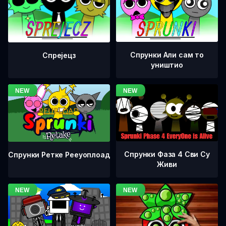
Спрунки Али сам то
Спрејецз
уништио
Спрунки Фаза 4 Сви Су
Спрунки Ретке Рееуоплоад
Живи