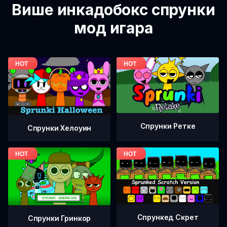
Више инкадобокс спрунки
мод игара
Спрунки Ретке
Спрунки Хелоуин
Спрункед Скрет
Спрунки Гринкор