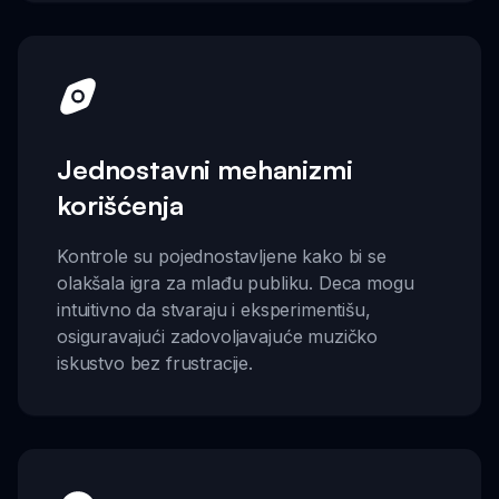
Jednostavni mehanizmi
korišćenja
Kontrole su pojednostavljene kako bi se
olakšala igra za mlađu publiku. Deca mogu
intuitivno da stvaraju i eksperimentišu,
osiguravajući zadovoljavajuće muzičko
iskustvo bez frustracije.