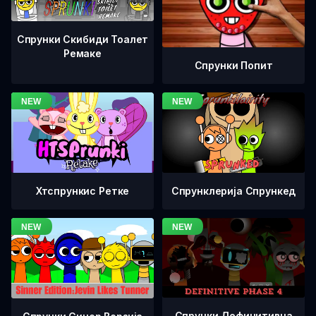
Спрунки Скибиди Тоалет
Ремаке
Спрунки Попит
Хтспрункис Ретке
Спрунклерија Спрункед
Спрунки Дефинитивна