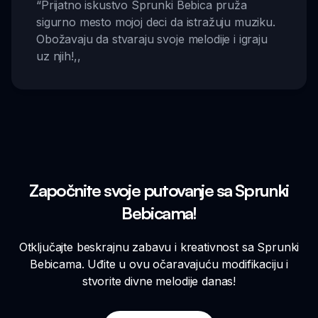
“
Prijatno iskustvo Sprunki Bebica pruža
sigurno mesto mojoj deci da istražuju muziku.
Obožavaju da stvaraju svoje melodije i igraju
uz njih!
,,
Započnite svoje putovanje sa Sprunki
Bebicama!
Otključajte beskrajnu zabavu i kreativnost sa Sprunki
Bebicama. Uđite u ovu očaravajuću modifikaciju i
stvorite divne melodije danas!