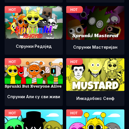
Спрунки Редоjед
Спрунки Мастеријан
Спрунки Али су сви живи
Инкадобокс Сенф