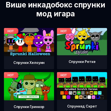
Више инкадобокс спрунки
мод игара
Спрунки Ретке
Спрунки Хелоуин
Спрункед Скрет
Спрунки Гринкор