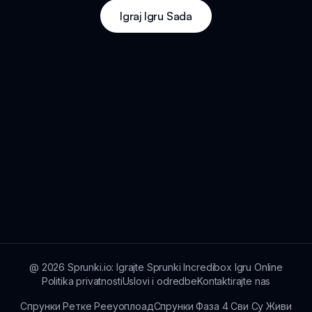
Igraj Igru Sada
@
2026
Sprunki.io: Igrajte Sprunki Incredibox Igru Online
Politika privatnosti
Uslovi i odredbe
Kontaktirajte nas
Спрунки Ретке Рееуоплоад
Спрунки Фаза 4 Сви Су Живи