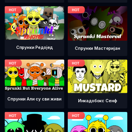
Спрунки Редоjед
Спрунки Мастеријан
Спрунки Али су сви живи
Инкадобокс Сенф