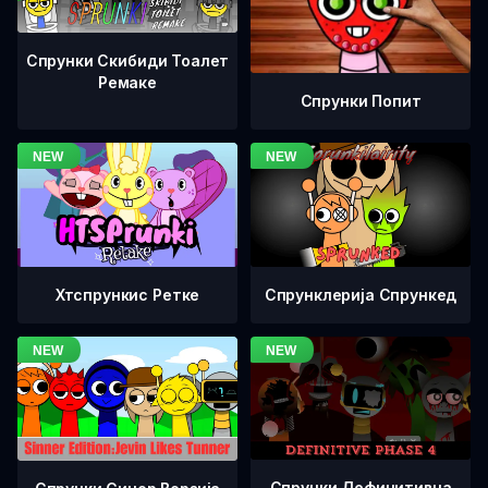
Спрунки Скибиди Тоалет
Ремаке
Спрунки Попит
Хтспрункис Ретке
Спрунклерија Спрункед
Спрунки Дефинитивна