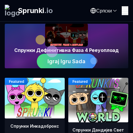
Sprunki
.
io
Српски
Спрунки Дефинитивна Фаза 4 Рееуоплоад
Igraj Igru Sada
Спрунки Инкадоброкс
Спрунки Дандијев Свет