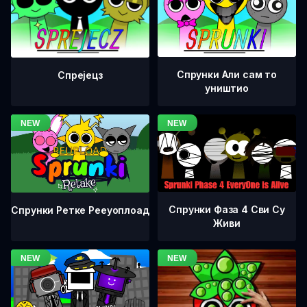
Спрунки Али сам то
Спрејецз
уништио
Спрунки Фаза 4 Сви Су
Спрунки Ретке Рееуоплоад
Живи