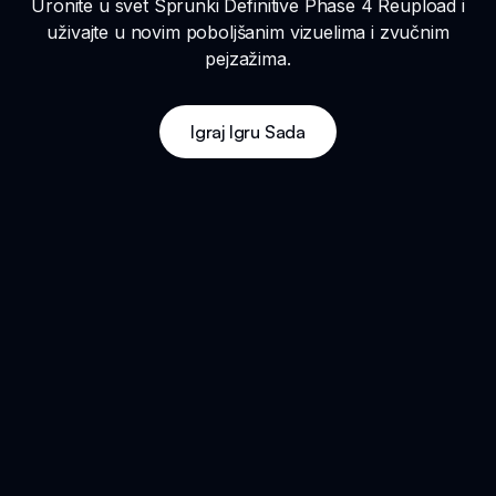
Uronite u svet Sprunki Definitive Phase 4 Reupload i
uživajte u novim poboljšanim vizuelima i zvučnim
pejzažima.
Igraj Igru Sada