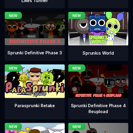
Likes Tunner
Sprunki Definitive Phase 3
Sprunkis World
Sprunki Definitive Phase 4
Parasprunki Retake
Reupload