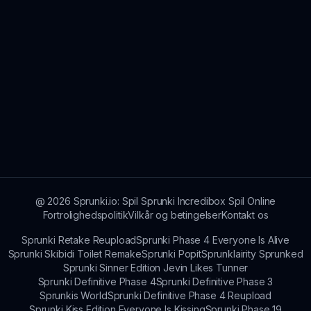
@
2026
Sprunki.io: Spil Sprunki Incredibox Spil Online
Fortrolighedspolitik
Vilkår og betingelser
Kontakt os
Sprunki Retake Reupload
Sprunki Phase 4 Everyone Is Alive
Sprunki Skibidi Toilet Remake
Sprunki Popit
Sprunklairity Sprunked
Sprunki Sinner Edition Jevin Likes Tunner
Sprunki Definitive Phase 4
Sprunki Definitive Phase 3
Sprunkis World
Sprunki Definitive Phase 4 Reupload
Sprunki Kiss Edition Everyone Is Kissing
Sprunki Phase 19