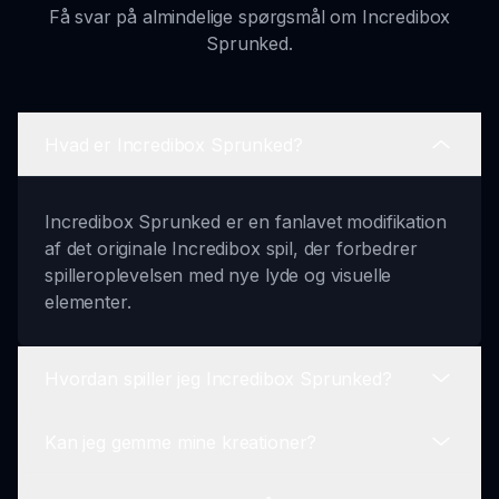
Få svar på almindelige spørgsmål om Incredibox
Sprunked.
Hvad er Incredibox Sprunked?
Incredibox Sprunked er en fanlavet modifikation
af det originale Incredibox spil, der forbedrer
spilleroplevelsen med nye lyde og visuelle
elementer.
Hvordan spiller jeg Incredibox Sprunked?
Kan jeg gemme mine kreationer?
Vælg simpelthen lydikoner, træk og slip dem på
karakter-avatarer og mix dem for at skabe dine