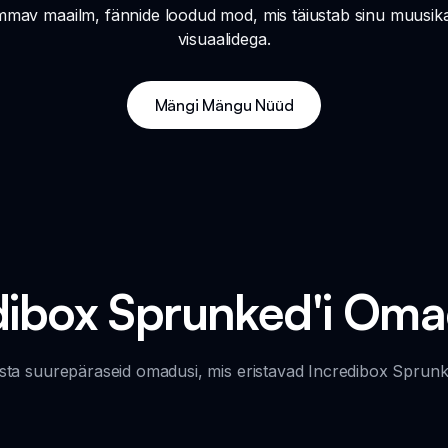
mav maailm, fännide loodud mod, mis täiustab sinu muusika s
visuaalidega.
Mängi Mängu Nüüd
dibox Sprunked'i Om
sta suurepäraseid omadusi, mis eristavad Incredibox Sprunke