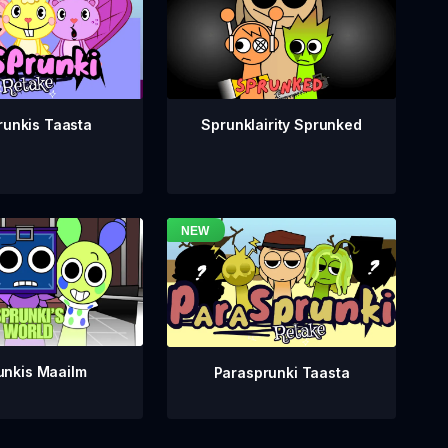
runkis Taasta
Sprunklairity Sprunked
unkis Maailm
Parasprunki Taasta