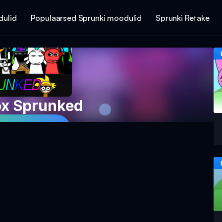
dulid
Populaarsed Sprunki moodulid
Sprunki Retake
ox Sprunked
Mängu Nüüd