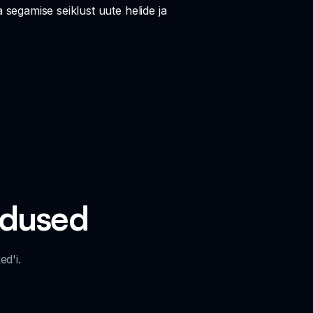
egamise seiklust uute helide ja
adused
d'i.