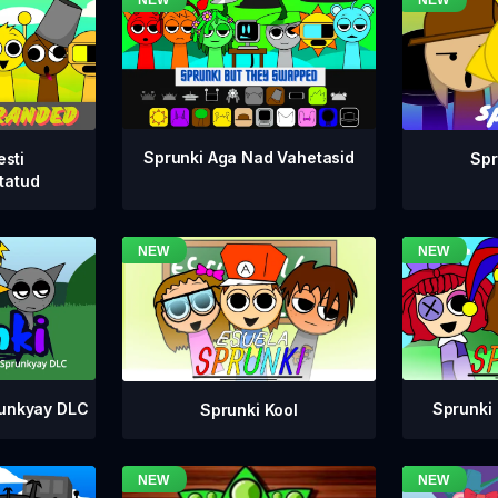
Sprunki Aga Nad Vahetasid
esti
Spr
tatud
runkyay DLC
Sprunki 
Sprunki Kool