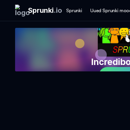
Sprunki
.
io
Sprunki
Uued Sprunki moo
Incredib
Mängi 