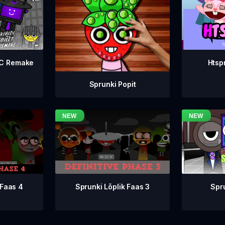
WC Remake
Htsp
Sprunki Popit
Sprunki Lõplik Faas 3
 Faas 4
Spr