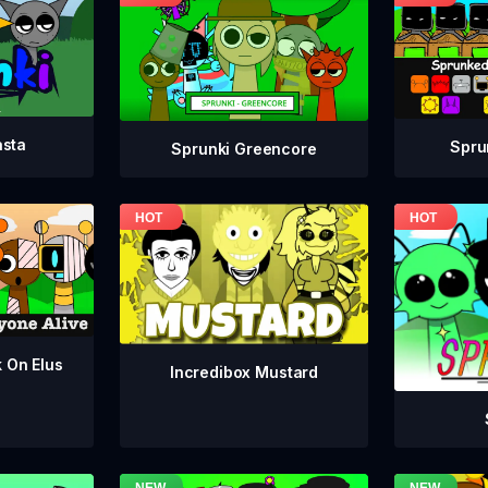
asta
Spru
Sprunki Greencore
k On Elus
Incredibox Mustard