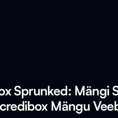
box Sprunked: Mängi 
ncredibox Mängu Veeb