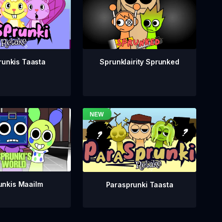
runkis Taasta
Sprunklairity Sprunked
unkis Maailm
Parasprunki Taasta