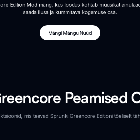
re Edition Mod mäng, kus loodus kohtab muusikat ainulaad
saada ilusa ja kummitava kogemuse osa.
Mängi Mängu Nüüd
Greencore Peamised
nktsioonid, mis teevad Sprunki Greencore Editioni tõeliselt t