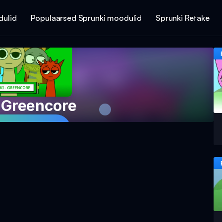
dulid
Populaarsed Sprunki moodulid
Sprunki Retake
 Greencore
Mängu Nüüd