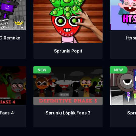
WC Remake
Htsp
Sprunki Popit
Sprunki Lõplik Faas 3
 Faas 4
Spr