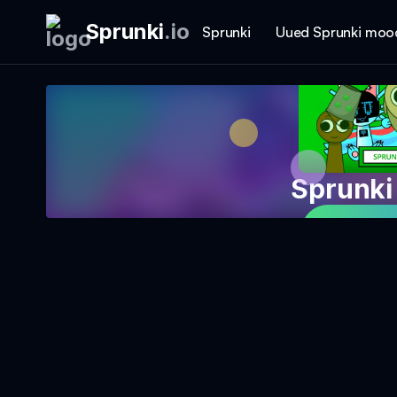
Sprunki
.
io
Sprunki
Uued Sprunki moo
Sprunki
Mängi 