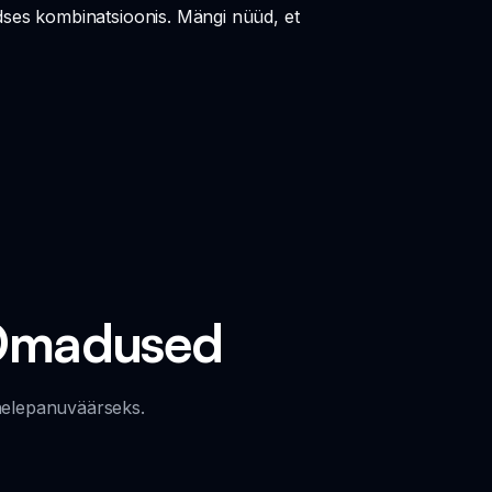
ses kombinatsioonis. Mängi nüüd, et
 Omadused
ähelepanuväärseks.