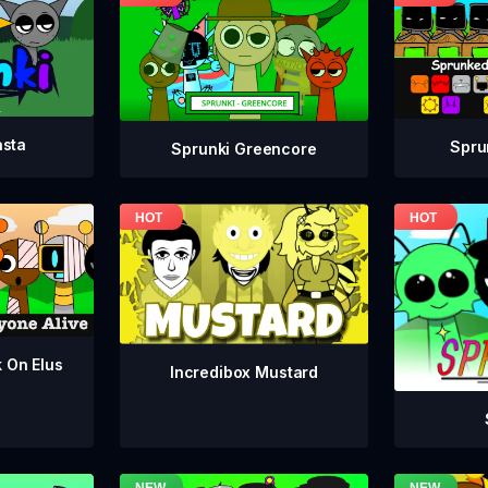
asta
Spru
Sprunki Greencore
k On Elus
Incredibox Mustard