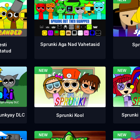
Sprunki Aga Nad Vahetasid
esti
Spr
tatud
runkyay DLC
Sprunki 
Sprunki Kool