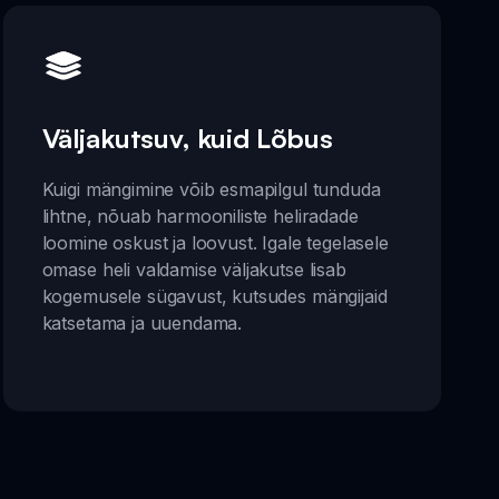
Väljakutsuv, kuid Lõbus
Kuigi mängimine võib esmapilgul tunduda
lihtne, nõuab harmooniliste heliradade
loomine oskust ja loovust. Igale tegelasele
omase heli valdamise väljakutse lisab
kogemusele sügavust, kutsudes mängijaid
katsetama ja uuendama.