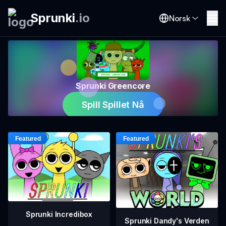
Sprunki
.
io
Norsk
Sprunki Greencore
Spill Spillet Nå
Sprunki Incredibox
Sprunki Dandy's Verden